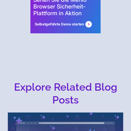
Browser Sicherheit-
Plattform in Aktion
Selbstgeführte Demo starten
Explore Related Blog
Posts