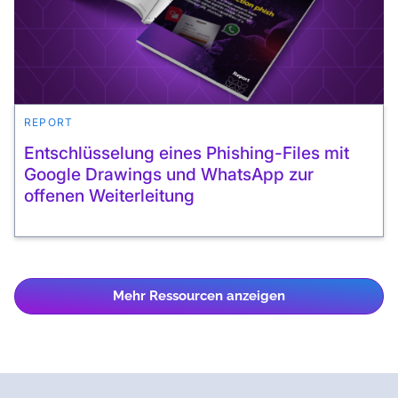
REPORT
Entschlüsselung eines Phishing-Files mit
Google Drawings und WhatsApp zur
offenen Weiterleitung
Mehr Ressourcen anzeigen