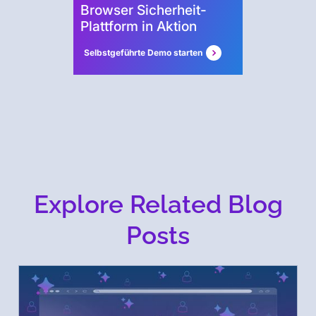
Browser Sicherheit-
Plattform in Aktion
Selbstgeführte Demo starten
Explore Related Blog
Posts