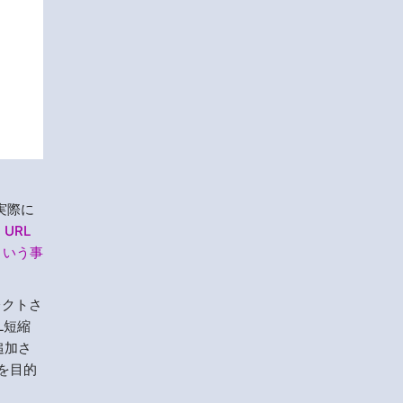
実際に
。
URL
という事
レクトさ
L短縮
追加さ
を目的