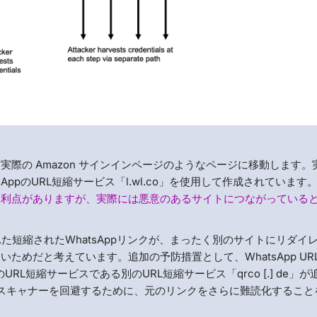
際の Amazon サインインページのようなページに移動します。
ppのURL短縮サービス「l.wl.co」を使用して作成されています
と利点がありますが、実際には悪意のあるサイトにつながっている
された短縮されたWhatsAppリンクが、まったく別のサイトにリダイ
めだと考えています。追加の予防措置として、WhatsApp UR
L短縮サービスである別のURL短縮サービス「qrco [.] de」が
Lスキャナーを回避するために、元のリンクをさらに難読化すること