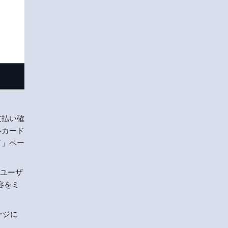
支払い確
ルカード
了」ペー
、ユーザ
容をミ
ージに