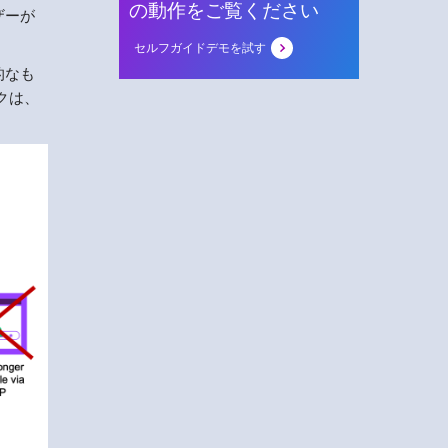
の動作をご覧ください
ザーが
セルフガイドデモを試す
的なも
クは、
。