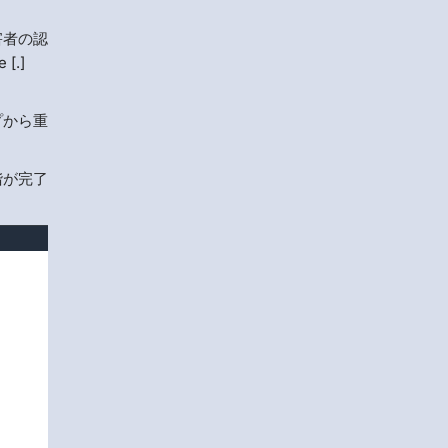
害者の認
[.]
プから重
階が完了