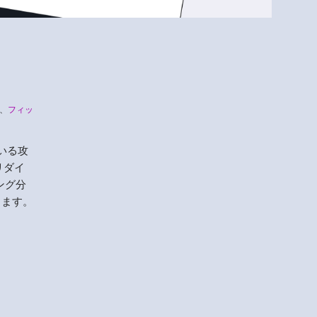
Menlo
、
フィッ
Security
いる攻
リダイ
ング分
します。