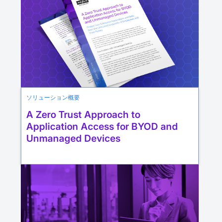
ソリューション概要
A Zero Trust Approach to
Application Access for BYOD and
Unmanaged Devices