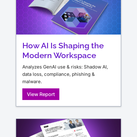
How AI Is Shaping the
Modern Workspace
Analyzes GenAI use & risks: Shadow AI,
data loss, compliance, phishing &
malware.
View Report