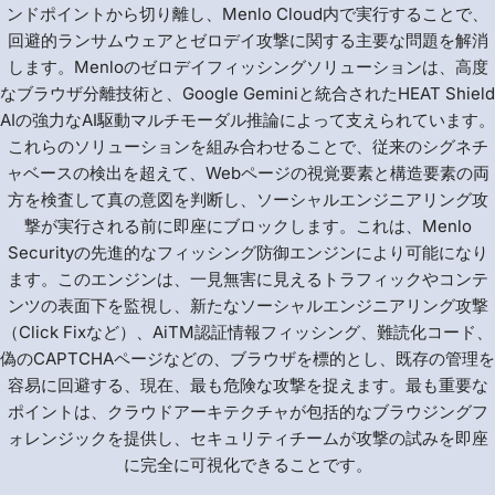
ンドポイントから切り離し、Menlo Cloud内で実行することで、
回避的ランサムウェアとゼロデイ攻撃に関する主要な問題を解消
します。Menloのゼロデイフィッシングソリューションは、高度
なブラウザ分離技術と、Google Geminiと統合されたHEAT Shield
AIの強力なAI駆動マルチモーダル推論によって支えられています。
これらのソリューションを組み合わせることで、従来のシグネチ
ャベースの検出を超えて、Webページの視覚要素と構造要素の両
方を検査して真の意図を判断し、ソーシャルエンジニアリング攻
撃が実行される前に即座にブロックします。これは、Menlo
Securityの先進的なフィッシング防御エンジンにより可能になり
ます。このエンジンは、一見無害に見えるトラフィックやコンテ
ンツの表面下を監視し、新たなソーシャルエンジニアリング攻撃
（Click Fixなど）、AiTM認証情報フィッシング、難読化コード、
偽のCAPTCHAページなどの、ブラウザを標的とし、既存の管理を
容易に回避する、現在、最も危険な攻撃を捉えます。最も重要な
ポイントは、クラウドアーキテクチャが包括的なブラウジングフ
ォレンジックを提供し、セキュリティチームが攻撃の試みを即座
に完全に可視化できることです。