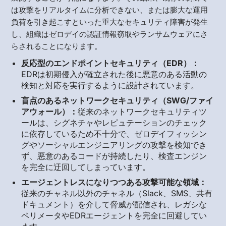
は攻撃をリアルタイムに分析できない、または膨大な運用
負荷を引き起こすといった重大なセキュリティ障害が発生
し、組織はゼロデイの認証情報窃取やランサムウェアにさ
らされることになります。
反応型のエンドポイントセキュリティ（EDR）：
EDRは初期侵入が確立された後に悪意のある活動の
検知と対応を実行するように設計されています。
盲点のあるネットワークセキュリティ（SWG/ファイ
アウォール）：
従来のネットワークセキュリティツ
ールは、シグネチャやレピュテーションのチェック
に依存しているため不十分で、ゼロデイフィッシン
グやソーシャルエンジニアリングの攻撃を検知でき
ず、悪意のあるコードが持続したり、検査エンジン
を完全に迂回してしまっています。
エージェントレスになりつつある攻撃可能な領域：
従来のチャネル以外のチャネル（Slack、SMS、共有
ドキュメント）を介して脅威が配信され、レガシな
ペリメータやEDRエージェントを完全に回避してい