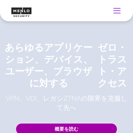
あらゆるアプリケー
ゼロ・
ション、デバイス、
トラス
ユーザー、ブラウザ
ト・ア
に対する
クセス
VPN、VDI、レガシZTNAの限界を克服し
て先へ
概要を読む