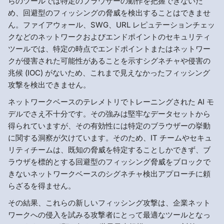
らのツールでは特定のブラウザーの動作を把握できないた
め、回避型のフィッシングの脅威を検出することはできませ
ん。ファイアウォール、SWG、URL レピュテーションチェッ
クなどのネットワークおよびエンドポイントのセキュリティ
ツールでは、特定の時点でエンドポイントまたはネットワー
クが侵害された可能性があることを示すシグネチャや侵害の
兆候 (IOC) がないため、これまで見えなかったフィッシング
攻撃を検出できません。
ネットワークベースのテレメトリでトレーニングされた AI モ
デルでさえ不十分です。その強みは堅牢なデータセットから
得られていますが、その有効性には特定のブラウザーの挙動
に関する洞察が欠けています。そのため、IT チームやセキュ
リティチームは、既知の脅威を特定することしかできず、ブ
ラウザを標的とする回避型のフィッシング脅威をブロックで
きないネットワークベースのシグネチャ検出アプローチに頼
らざるを得ません。
その結果、これらの新しいフィッシング攻撃は、企業ネット
ワークへの侵入を試みる攻撃者にとって最適なツールとなっ