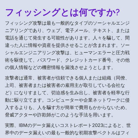
フィッシングとは何ですか?
フィッシング攻撃は最も一般的なタイプのソーシャルエンジ
ニアリングであり、ウェブ、電子メール、テキスト、または
電話を通じて発生する可能性があります。人々を騙して、間
違った人に情報や資産を提供させることが含まれます。ソー
シャルエンジニアリング攻撃は、ヒューマンエラーと圧力戦
術を駆使して、パスワード、クレジットカード番号、その他
の個人情報などの機密情報を漏洩させようとします。
攻撃者は通常、被害者が信頼できる個人または組織（同僚、
上司、被害者または被害者の雇用主が取引している会社な
ど）になりすまして、切迫感を生み出し、被害者を軽率な行
動に駆り立てます。コンピューターや企業ネットワークに侵
入するよりも、人を騙す方が簡単で費用もかからないため、
脅威アクターや詐欺師がこのような手法を用います。
実際、IBMのデータ漏えいコストレポート2023によると、世
界中のデータ漏えいの最も一般的な初期攻撃ベクトルはフィ