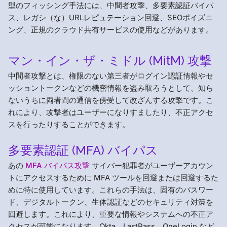
型のフィッシング手法には、中間者攻撃、多要素認証バイパ
ス、レガシ（な）URLレピュテーション回避、SEOポイズニ
ング、正規のクラウド共有サービスの使用などがあります。
マン・イン・ザ・ミドル (MitM) 攻撃
中間者攻撃とは、権限のない第三者がログイン認証情報やセ
ッショントークンなどの機密情報を盗み取ろうとして、知ら
ないうちに両者間の通信を傍受して改ざんする攻撃です。こ
れにより、攻撃者はユーザーになりすましたり、不正アクセ
スを行ったりすることができます。
多要素認証 (MFA) バイパス
あの
MFA バイパス攻撃
サイバー犯罪者がユーザーアカウン
トにアクセスするために MFA ツールを回避または回避するた
めに特に使用しています。これらの手法は、固有のパスワー
ド、デジタルトークン、生体認証などのセキュリティ対策を
回避します。これにより、重要な情報やシステムへの不正ア
クセスが可能になります。Okta、LastPass、OneLogin など