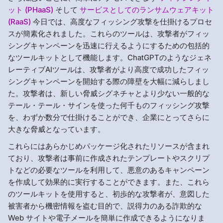
ット (PHaaS)
そして
サービスとしてのランサムウェアキット
(RaaS)
今日では、高度なフィッシング攻撃を仕掛けるプロセ
スが簡素化されました。これらのツールは、攻撃者がフィッ
シングキャンペーンを迅速に行えるようにするための包括的
なツールキットとして機能します。ChatGPTのようなジェネ
レーティブAIツールは、攻撃者がより高度で成功したフィッ
シングキャンペーンを開始する際の障壁を大幅に減らしまし
た。攻撃者は、新しい脅威シグネチャとより少ない一般的な
テール・テール・サインを使った何千ものフィッシング攻撃
を、わずか数分で仕掛けることができ、企業にとってさらに
大きな脅威となっています。
これらにはあらかじめパッケージ化されたリソースが含まれ
ており、攻撃者は事前に作成されたテンプレートやスクリプ
トなどの必要なツールを利用して、悪意のあるキャンペーン
を作成して効果的に実行することができます。また、これら
のツールキットを使用すると、初歩的な攻撃者が、意図した
被害者から機密情報を盗む目的で、説得力のある詐欺的な
Web サイトや電子メールを簡単に作成できるようになりま