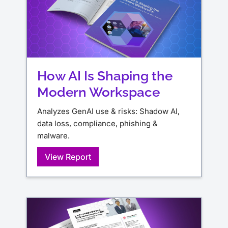
How AI Is Shaping the
Modern Workspace
Analyzes GenAI use & risks: Shadow AI,
data loss, compliance, phishing &
malware.
View Report