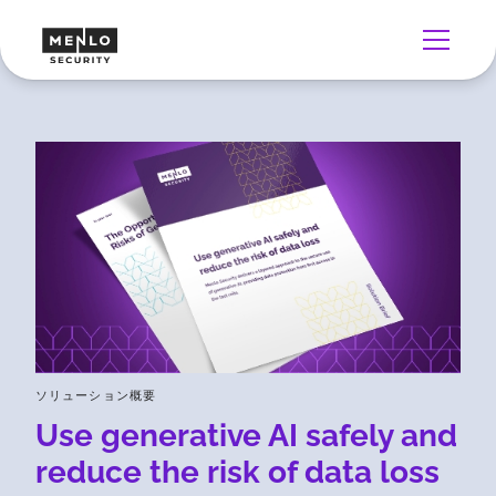
ソリューション概要
Use generative AI safely and
reduce the risk of data loss