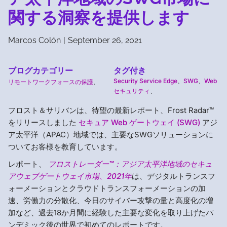
関する洞察を提供します
Marcos Colón
|
September 26, 2021
ブログカテゴリー
タグ付き
Security Service Edge
、
SWG
、
Web
リモートワークフォースの保護
、
セキュリティ
、
フロスト＆サリバンは、待望の最新レポート、Frost Radar™
をリリースしました
セキュア Web ゲートウェイ (SWG)
アジ
ア太平洋（APAC）地域では、主要なSWGソリューションに
ついてお客様を教育しています。
レポート、
フロストレーダー™：アジア太平洋地域のセキュ
アウェブゲートウェイ市場、2021年
は、デジタルトランスフ
ォーメーションとクラウドトランスフォーメーションの加
速、労働力の分散化、今日のサイバー攻撃の量と高度化の増
加など、過去18か月間に経験した主要な変化を取り上げたパ
ンデミック後の世界で初めてのレポートです。