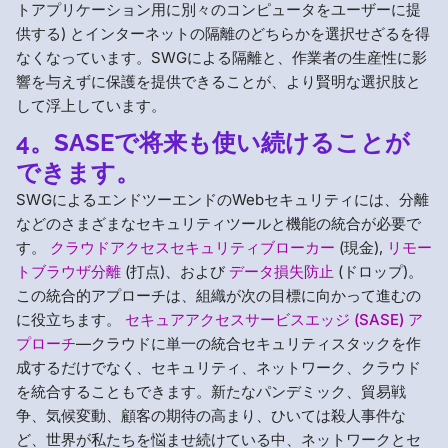
トアプリケーション用に別々のコンピュータをユーザーに提
供する) とインターネットの隔離のどちらかを選択せざるを得
なくなっています。SWGによる隔離と、作業者の生産性に影
響を与えずに保護を提供できることが、より賢明な選択肢と
して浮上しています。
4。SASEで将来も使い続けることが
できます。
SWGによるエンドツーエンドのWebセキュリティには、分離
などのさまざまなセキュリティツールと機能の統合が必要で
す。
クラウドアクセスセキュリティブローカー
(現金),
リモー
トブラウザ分離
(打点)、および
データ損失防止
(ドロップ)。
この統合的アプローチは、組織が次の目標に向かって進むの
に役立ちます。
セキュアアクセスサービスエッジ (SASE) ア
プローチ
—クラウドに単一の統合セキュリティスタックを作
成するだけでなく、セキュリティ、ネットワーク、クラウド
を統合することもできます。新たなパンデミック、貿易戦
争、気候変動、顧客の期待の高まり、ひいては殺人事件な
ど、世界が私たちを悩ませ続けている中、ネットワークとセ