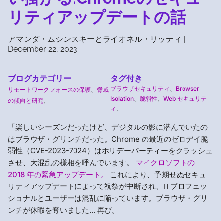
リティアップデートの話
アマンダ・ムシンスキーとライオネル・リッティ
|
December 22, 2023
ブログカテゴリー
タグ付き
ブラウザセキュリティ
、
Browser
リモートワークフォースの保護
、
脅威
Isolation
、
脆弱性
、
Web セキュリテ
の傾向と研究
、
ィ
、
「楽しいシーズンだったけど、デジタルの影に潜んでいたの
はブラウザ・グリンチだった。Chrome の最近のゼロデイ脆
弱性（CVE-2023-7024）はホリデーパーティーをクラッシュ
させ、大混乱の様相を呼んでいます。
マイクロソフトの
2018 年の緊急アップデート。
これにより、予期せぬセキュ
リティアップデートによって祝祭が中断され、ITプロフェッ
ショナルとユーザーは混乱に陥っています。ブラウザ・グリ
ンチが休暇を奪いました... 再び。