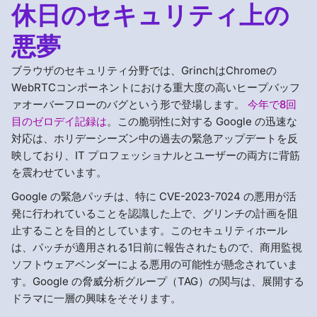
休日のセキュリティ上の
悪夢
ブラウザのセキュリティ分野では、GrinchはChromeの
WebRTCコンポーネントにおける重大度の高いヒープバッフ
ァオーバーフローのバグという形で登場します。
今年で8回
目のゼロデイ記録は
。この脆弱性に対する Google の迅速な
対応は、ホリデーシーズン中の過去の緊急アップデートを反
映しており、IT プロフェッショナルとユーザーの両方に背筋
を震わせています。
Google の緊急パッチは、特に CVE-2023-7024 の悪用が活
発に行われていることを認識した上で、グリンチの計画を阻
止することを目的としています。このセキュリティホール
は、パッチが適用される1日前に報告されたもので、商用監視
ソフトウェアベンダーによる悪用の可能性が懸念されていま
す。Google の脅威分析グループ（TAG）の関与は、展開する
ドラマに一層の興味をそそります。