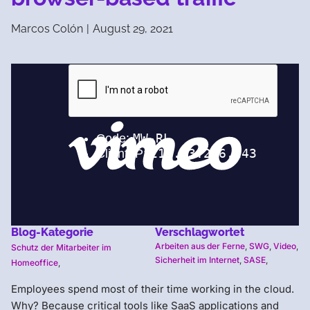
Marcos Colón
|
August 29, 2021
Blog-Kategorie
Verschlagwortet
Arbeiten aus der Ferne
,
SWG
,
Video
,
Schutz der Mitarbeiter im
Sicherheit im Internet
,
SASE
,
Homeoffice
,
Employees spend most of their time working in the cloud.
Why? Because critical tools like SaaS applications and