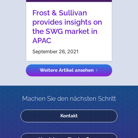
Frost & Sullivan
provides insights on
the SWG market in
APAC
September 26, 2021
Weitere Artikel ansehen
Machen Sie den nächsten Schritt
Kontakt