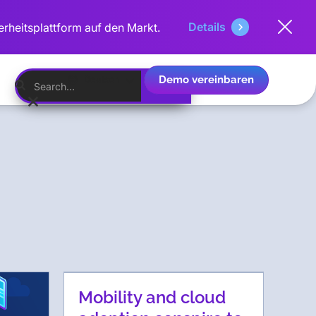
Details
erheitsplattform auf den Markt.
Demo vereinbaren
Deutsch
Mobility and cloud