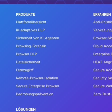
PRODUKTE
ERFAHREN 
Plattformübersicht
Anti-Phishi
KI-adaptives DLP
Verwaltung
Sicherheit von KI-Agenten
Browser-Si
Browsing-Forensik
Cloud Acce
Browser DLP
Enterprise
Dateisicherheit
HEAT-Angri
Fernzugriff
Secure Acc
Remote-Browser-Isolation
Security S
Secure Enterprise Browser
Secure We
Bedrohungsprävention
Zero-Trust-
LÖSUNGEN