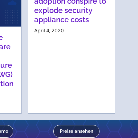
adoption conspire to
explode security
appliance costs
April 4, 2020
e
are
cure
WG)
tion
Demo
Preise ansehen