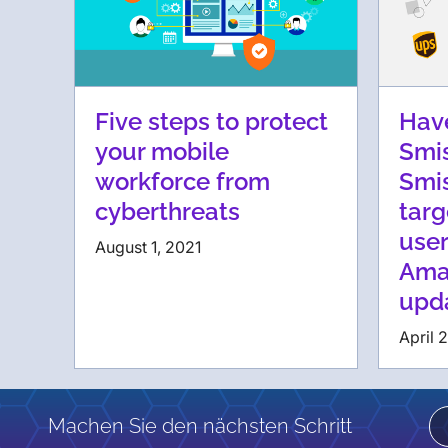
Five steps to protect
Hav
your mobile
Smi
workforce from
Smis
cyberthreats
targ
user
August 1, 2021
Ama
upd
April 
Machen Sie den nächsten Schritt