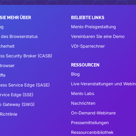
SIE MEHR ÜBER
BELIEBTE LINKS
ng
Menlo-Preisgestaltung
 des Browserstatus
Vereinbaren Sie eine Demo
cherheit
VDI-Sparrechner
ss Security Broker (CASB)
RESSOURCEN
 Browser
Blog
ffe
Live-Veranstaltungen und Webin
ess Service Edge (SASE)
Menlo Labs
ervice Edge (SSE)
Nachrichten
b Gateway (SWG)
On-Demand-Webinare
Richtlinie
Pressemitteilungen
Ressourcenbibliothek