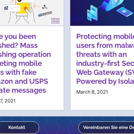
e you been
Protecting mobil
shed? Mass
users from malw
hing operation
threats with an
eting mobile
industry-first Se
s with fake
Web Gateway (S
zon and USPS
Powered by Isola
ate messages
March 8, 2021
27, 2021
Kontakt
Vereinbaren Sie eine 