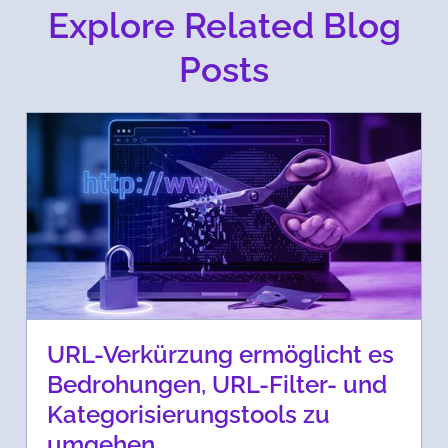
Explore Related Blog
Posts
URL-Verkürzung ermöglicht es
Bedrohungen, URL-Filter- und
Kategorisierungstools zu
umgehen