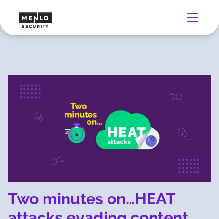
Two minutes on…HEAT
attacks evading content