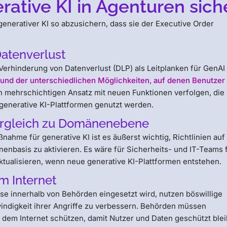
erative KI in Agenturen sich
nerativer KI so abzusichern, dass sie der Executive Order
Datenverlust
erhinderung von Datenverlust (DLP) als Leitplanken für GenAI
und der unterschiedlichen Möglichkeiten, auf denen Benutzer
 mehrschichtigen Ansatz mit neuen Funktionen verfolgen, die 
 generative KI-Plattformen genutzt werden.
ergleich zu Domänenebene
ahme für generative KI ist es äußerst wichtig, Richtlinien auf
nbasis zu aktivieren. Es wäre für Sicherheits- und IT-Teams 
aktualisieren, wenn neue generative KI-Plattformen entstehen.
m Internet
se innerhalb von Behörden eingesetzt wird, nutzen böswillige
windigkeit ihrer Angriffe zu verbessern. Behörden müssen
dem Internet schützen, damit Nutzer und Daten geschützt blei