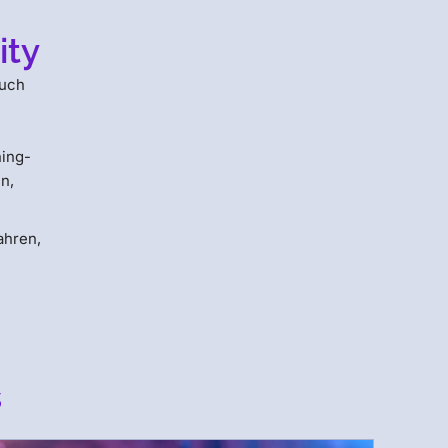
ity
auch
h
hing-
n,
ahren,
s