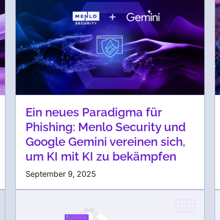
Ein neues Paradigma für
Phishing: Menlo Security und
Google Gemini vereinen sich,
um KI mit KI zu bekämpfen
September 9, 2025