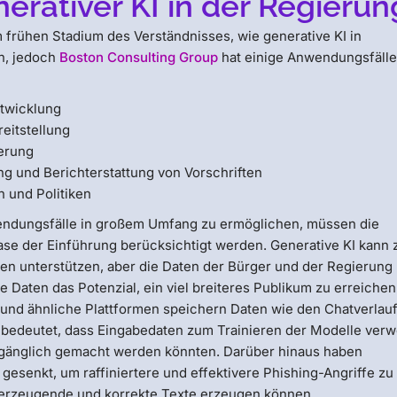
erativer KI in der Regierun
m frühen Stadium des Verständnisses, wie generative KI in
n, jedoch
Boston Consulting Group
hat einige Anwendungsfälle
ntwicklung
eitstellung
ierung
ung und Berichterstattung von Vorschriften
 und Politiken
endungsfälle in großem Umfang zu ermöglichen, müssen die
ase der Einführung berücksichtigt werden. Generative KI kann 
nen unterstützen, aber die Daten der Bürger und der Regierung
Daten das Potenzial, ein viel breiteres Publikum zu erreichen
und ähnliche Plattformen speichern Daten wie den Chatverlau
s bedeutet, dass Eingabedaten zum Trainieren der Modelle ver
gänglich gemacht werden könnten. Darüber hinaus haben
gesenkt, um raffiniertere und effektivere Phishing-Angriffe zu
überzeugende und korrekte Texte erzeugen können.