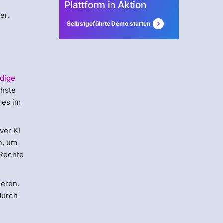
Plattform in Aktion
er,
Selbstgeführte Demo starten
rdige
chste
 es im
ver KI
n, um
 Rechte
ieren.
durch