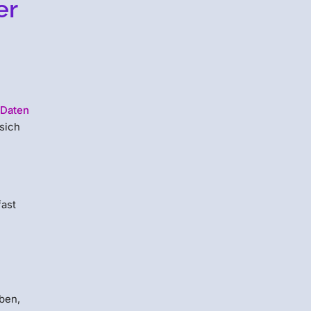
er
 Daten
sich
fast
ben,