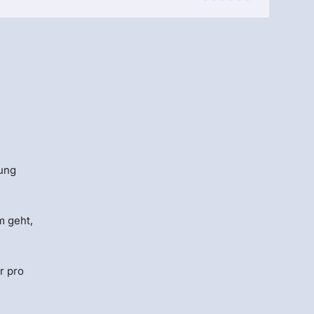
Menlo
Security
zung
m geht,
r pro