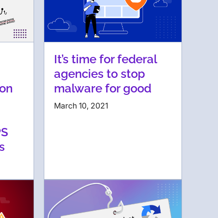
It’s time for federal
agencies to stop
ion
malware for good
March 10, 2021
PS
s