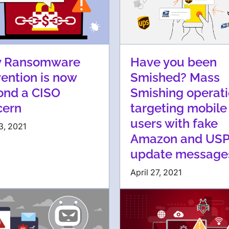
 Ransomware
Have you been
ention is now
Smished? Mass
ond a CISO
Smishing operat
cern
targeting mobile
users with fake
3, 2021
Amazon and US
update message
April 27, 2021