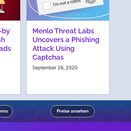
-by
Menlo Threat Labs
sh
Uncovers a Phishing
ads
Attack Using
Captchas
September 28, 2020
Demo
Preise ansehen