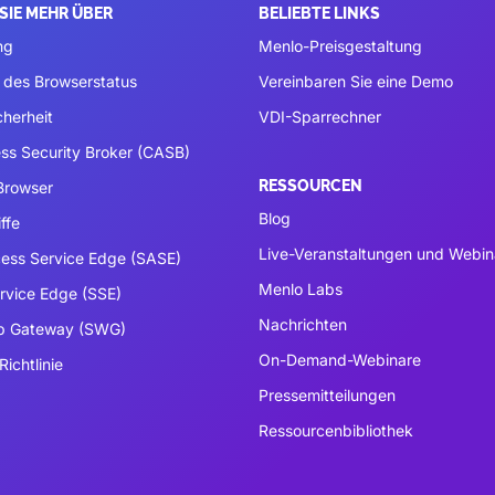
SIE MEHR ÜBER
BELIEBTE LINKS
ng
Menlo-Preisgestaltung
 des Browserstatus
Vereinbaren Sie eine Demo
cherheit
VDI-Sparrechner
ss Security Broker (CASB)
RESSOURCEN
 Browser
Blog
ffe
Live-Veranstaltungen und Webin
ess Service Edge (SASE)
Menlo Labs
ervice Edge (SSE)
Nachrichten
b Gateway (SWG)
On-Demand-Webinare
Richtlinie
Pressemitteilungen
Ressourcenbibliothek