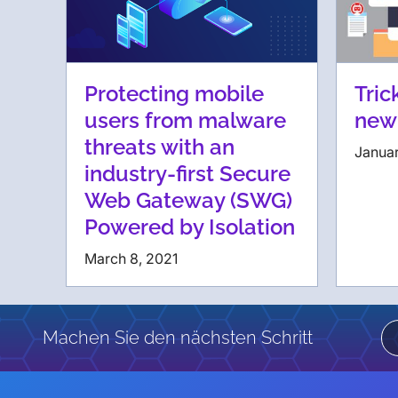
Protecting mobile
Tric
users from malware
new
threats with an
Januar
industry-first Secure
Web Gateway (SWG)
Powered by Isolation
March 8, 2021
Machen Sie den nächsten Schritt