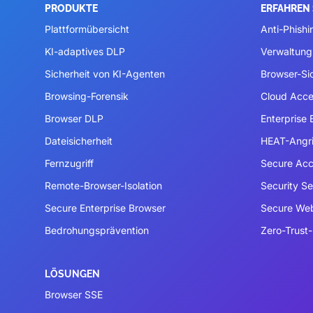
PRODUKTE
ERFAHREN 
Plattformübersicht
Anti-Phishi
KI-adaptives DLP
Verwaltung
Sicherheit von KI-Agenten
Browser-Si
Browsing-Forensik
Cloud Acce
Browser DLP
Enterprise
Dateisicherheit
HEAT-Angri
Fernzugriff
Secure Acc
Remote-Browser-Isolation
Security S
Secure Enterprise Browser
Secure We
Bedrohungsprävention
Zero-Trust-
LÖSUNGEN
Browser SSE