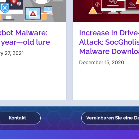
kbot Malware:
Increase In Drive
 year—old lure
Attack: SocGholi
Malware Downlo
y 27, 2021
December 15, 2020
Kontakt
Vereinbaren Sie eine 