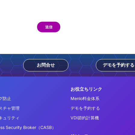
送信
お問合せ
デモを予約する
お役立ちリンク
グ防止
Menlo料金体系
スチャ管理
デモを予約する
キュリティ
VDI節約計算機
ess Security Broker（CASB）