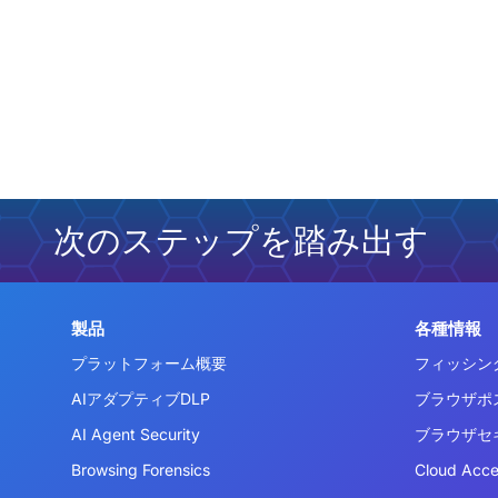
次のステップを踏み出す
製品
各種情報
プラットフォーム概要
フィッシン
AIアダプティブDLP
ブラウザポ
AI Agent Security
ブラウザセ
Browsing Forensics
Cloud Acc