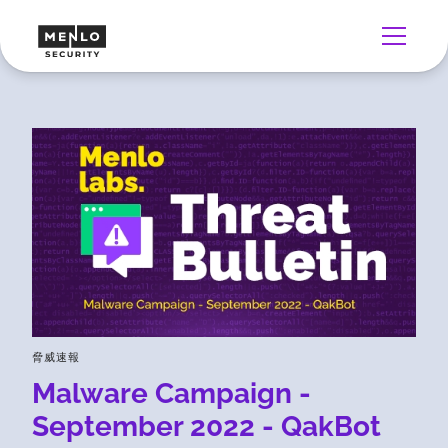
脅威速報
Malware Campaign -
September 2022 - QakBot