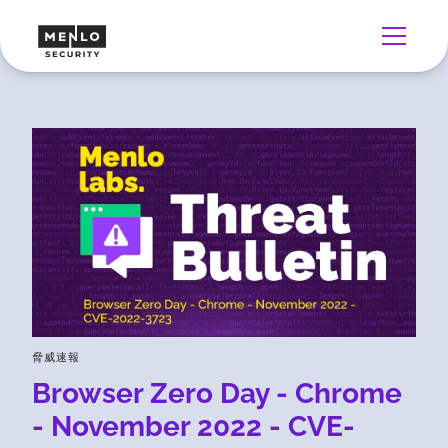
脅威速報
Browser Zero Day - Chrome
- November 2022 - CVE-