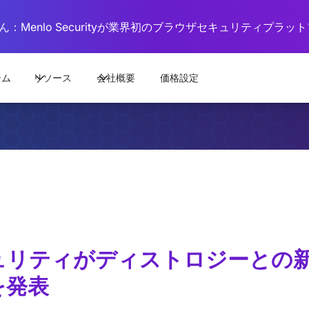
：Menlo Securityが業界初のブラウザセキュリティプラ
テム
リソース
会社概要
価格設定
ュリティがディストロジーとの
を発表