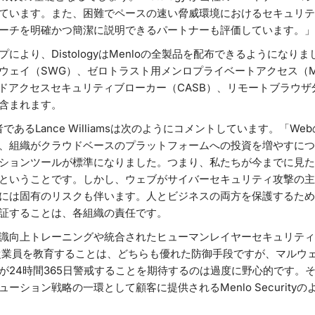
ています。また、困難でペースの速い脅威環境におけるセキュリティ
たアプローチを明確かつ簡潔に説明できるパートナーも評価しています。」
により、DistologyはMenloの全製品を配布できるようになりま
ウェイ（SWG）、ゼロトラスト用メンロプライベートアクセス（M
ウドアクセスセキュリティブローカー（CASB）、リモートブラウザ
含まれます。
責任者であるLance Williamsは次のようにコメントしています。「
、組織がクラウドベースのプラットフォームへの投資を増やすにつ
ションツールが標準になりました。つまり、私たちが今までに見た
ということです。しかし、ウェブがサイバーセキュリティ攻撃の主
には固有のリスクも伴います。人とビジネスの両方を保護するため
証することは、各組織の責任です。
向上トレーニングや統合されたヒューマンレイヤーセキュリティ（Zivv
して従業員を教育することは、どちらも優れた防御手段ですが、マルウ
24時間365日警戒することを期待するのは過度に野心的です。そこで、
ーション戦略の一環として顧客に提供されるMenlo Security