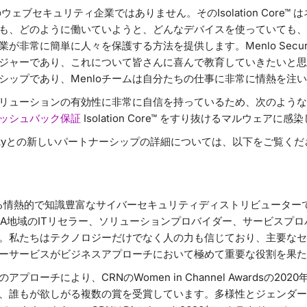
は普通のウェブセキュリティ企業ではありません。そのIsolation Core
も、どのように働いていようと、どんなデバイスを使っていても、
が非常に簡単に人々を保護する方法を提供します。Menlo Secur
ジャーであり、これについて皆さんに喜んで教育していきたいと思
シップであり、Menloチームは自分たちの仕事に非常に情熱を注
のソリューションの有効性に非常に自信を持っているため、次のよう
ャッシュバック保証
Isolation Core™ をすり抜けるマルウェア
 Securityとの新しいパートナーシップの詳細については、以下をご覧く
歴のある情熱的で知識豊富なサイバーセキュリティディストリビュータ
EA地域のITリセラー、ソリューションプロバイダー、サービスプ
。私たちはテクノロジーだけでなく人の力も信じており、主要なセ
ーサービスがビジネスアプローチにおいて極めて重要な役割を果た
ローチにより、CRNのWomen in Channel Awardsの20
、誰もが欲しがる複数の賞を受賞しています。多様性とジェンダー