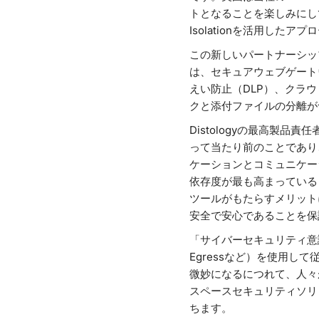
トとなることを楽しみにし
Isolationを活用し
この新しいパートナーシップ
は、セキュアウェブゲート
えい防止（DLP）、クラ
クと添付ファイルの分離が
Distologyの最高製品
って当たり前のことであり
ケーションとコミュニケー
依存度が最も高まっている
ツールがもたらすメリット
安全で安心であることを保
「サイバーセキュリティ意識
Egressなど）を使用
微妙になるにつれて、人々が
スペースセキュリティソリュ
ちます。