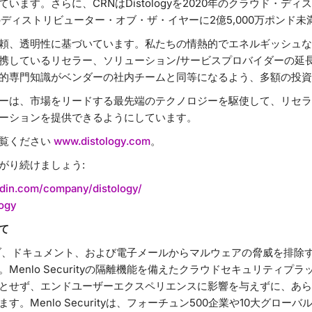
います。さらに、CRNはDistologyを2020年のクラウド・デ
のディストリビューター・オブ・ザ・イヤーに2億5,000万ポンド
頼、透明性に基づいています。私たちの情熱的でエネルギッシュな
携しているリセラー、ソリューション/サービスプロバイダーの延
的専門知識がベンダーの社内チームと同等になるよう、多額の投資
ーは、市場をリードする最先端のテクノロジーを駆使して、リセラ
ーションを提供できるようにしています。
ご覧ください
www.distology.com
。
がり続けましょう:
din.com/company/distology/
ogy
て
yは、ウェブ、ドキュメント、および電子メールからマルウェアの脅威を排
Menlo Securityの隔離機能を備えたクラウドセキュリティプ
とせず、エンドユーザーエクスペリエンスに影響を与えずに、あら
。Menlo Securityは、フォーチュン500企業や10大グロー