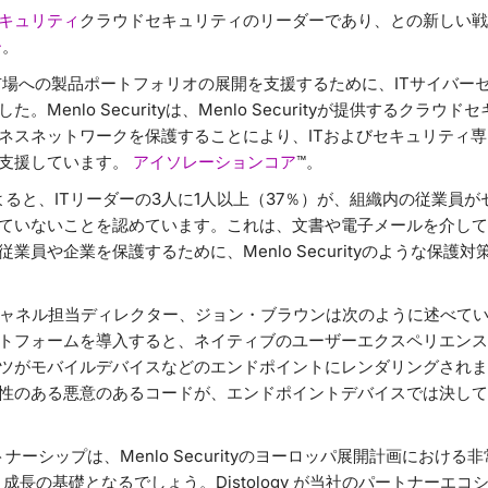
キュリティ
クラウドセキュリティのリーダーであり、との新しい戦
ー
。
yは、英国市場への製品ポートフォリオの展開を支援するために、ITサイバ
Menlo Securityは、Menlo Securityが提供するクラ
ネスネットワークを保護することにより、ITおよびセキュリティ
う支援しています。
アイソレーションコア
™。
調査によると、ITリーダーの3人に1人以上（37％）が、組織内の従業
ていないことを認めています。これは、文書や電子メールを介して
業員や企業を保護するために、Menlo Securityのような保護
のEMEAチャネル担当ディレクター、ジョン・ブラウンは次のように述べて
トフォームを導入すると、ネイティブのユーザーエクスペリエンス
ツがモバイルデバイスなどのエンドポイントにレンダリングされま
性のある悪意のあるコードが、エンドポイントデバイスでは決して
パートナーシップは、Menlo Securityのヨーロッパ展開計画にお
A 成長の基礎となるでしょう。Distology が当社のパートナーエ