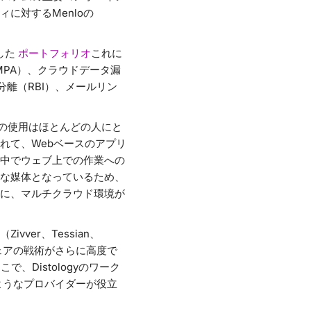
に対するMenloの
した
ポートフォリオ
これに
PA）、クラウドデータ漏
分離（RBI）、メールリン
Webの使用はほとんどの人にと
れて、Webベースのアプリ
中でウェブ上での作業への
な媒体となっているため、
に、マルチクラウド環境が
er、Tessian、
ェアの戦術がさらに高度で
Distologyのワーク
のようなプロバイダーが役立