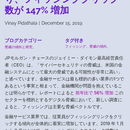
数が 147% 増加
Vinay Pidathala
|
December 15, 2019
ブログカテゴリー
タグ付き
フィッシング
、
脅威の傾向
、
脅威の傾向と研究
、
JPモルガン・チェースのジェイミー・ダイモン最高経営責任
者（CEO）は、「サイバーセキュリティの脅威は、米国の金
融システムにとって最大の脅威である可能性が非常に高い」
と述べています。金融サービスは最も標的の多い業界の1つで
あるという事実と相まって、金融機関が問題を抱えているこ
とは明らかです。レポートによると
前年比で 56% 増加
この
セクターを標的とするデジタル脅威において、新しい調査に
よると、フィッシングは主要な脅威ベクトルです。
金融サービス業界では、従業員がフィッシングリンクをクリ
ックする傾向が全体的に着実に増加しています。2019 年 1 月