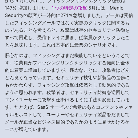
から 9 月にかけて、フィッシングリンクのクリック総数は
147% 増加しました。
1 つの特定の攻撃
5月には、Menlo
Securityの顧客が一時的に274％急増しました。データは受信
したフィッシングメールではなく実際のクリックに関するも
のであることを考えると、攻撃は既存のセキュリティ防御を
すべて回避し、受信トレイに届き、従業員がクリックしたこ
とを意味します。これは基本的に最悪のシナリオです。
肝心なのは、フィッシングはまだ機能しているということで
す。従業員がフィッシングリンクをクリックする傾向は全体
的に着実に増加していますが、残念なことに、攻撃者はどん
どん良くなっています。セキュリティ技術や新製品の進歩に
もかかわらず、フィッシング攻撃は依然として効果的である
ように思われます。攻撃者は、セキュリティ防御を迂回して
エンドユーザーに攻撃を仕掛けるように手法を変更していま
す。たとえば、SaaS サービスで悪意のあるコンテンツやファ
イルをホストして、ユーザーやセキュリティ製品をだまして
メールが正当なビジネス目的であるかのように見せかけるケ
ースが増えています。