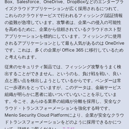
Box、Salesforce、OneDrive、DropBoxなどのエンタープラ
イズクラウドアプリケーションが広く採用されるにつれて、
これらのクラウドサービスで行われるフィッシング/認証情報
の盗難が急増しています。攻撃者は、企業への侵入の可能性
を高めるために、企業から信頼されているクラウドホスト型
アプリケーションを標的にしています。フィッシングに使用
されるアプリケーションとして最も人気があるのは OneDrive
です。これは、多くの企業が Office 365 に移行しているため
と考えられます。
従来のセキュリティ製品では、フィッシング攻撃をうまく検
出することができません。というのも、負け戦を戦い、良い
点と悪い点を検出しようとしているからです。ベンダーは常
に一歩遅れをとっていますが、このデータは、金融サービス
組織が明らかに悪者に追いついていないことを示していま
す。今こそ、あらゆる業界の組織が分離を採用し、安全なク
ラウド・トランスフォーメーションを強化する時です。
Menlo Security Cloud Platformにより、企業が安全なクラウ
ドトランスフォーメーションをどのように採用できるかにつ
いて、詳細をご覧ください。
ここに
。