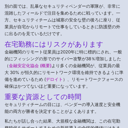
別の面では、乱暴なセキュリティベンダーの軍隊が、非常に
混雑したフィールドで注目を集めるために戦っています。一
方、セキュリティチームは城塞の安全な壁の後ろに座り、従
業員が自宅からリモートで仕事をしているときに防護壁の外
に出るのを見ているだけです。
在宅勤務にはリスクがあります
金融機関のリモート従業員は2020年に特に標的にされ、一般
的にフィッシングの形でのサイバー攻撃が38％増加しました
（
金融安定化協会 (概要)
より多くの金融機関が、従業員の最
大 30% が恒久的にリモートワーク環境を維持できるように準
備を進めているため (
デロイト
）、リモートワークフォースの
確保はかつてないほど重要になっています。
重要な資源としての時間
セキュリティチームの目には、ベンダーの導入速度と安全機
能の両方が勝者を決定することがよくあります。
私たちが話し合った結果、大規模な金融機関は、この在宅勤
務時代をサポートするための新規導入の金銭的価値にはあま