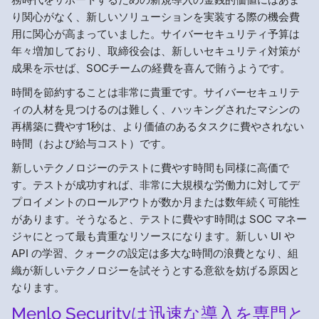
り関心がなく、新しいソリューションを実装する際の機会費
用に関心が高まっていました。サイバーセキュリティ予算は
年々増加しており、取締役会は、新しいセキュリティ対策が
成果を示せば、SOCチームの経費を喜んで賄うようです。
時間を節約することは非常に貴重です。サイバーセキュリテ
ィの人材を見つけるのは難しく、ハッキングされたマシンの
再構築に費やす1秒は、より価値のあるタスクに費やされない
時間（および給与コスト）です。
新しいテクノロジーのテストに費やす時間も同様に高価で
す。テストが成功すれば、非常に大規模な労働力に対してデ
プロイメントのロールアウトが数か月または数年続く可能性
があります。そうなると、テストに費やす時間は SOC マネー
ジャにとって最も貴重なリソースになります。新しい UI や
API の学習、クォークの設定は多大な時間の浪費となり、組
織が新しいテクノロジーを試そうとする意欲を妨げる原因と
なります。
Menlo Securityは迅速な導入を専門と