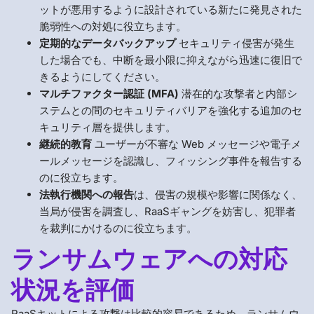
ットが悪用するように設計されている新たに発見された
脆弱性への対処に役立ちます。
定期的なデータバックアップ
セキュリティ侵害が発生
した場合でも、中断を最小限に抑えながら迅速に復旧で
きるようにしてください。
マルチファクター認証 (MFA)
潜在的な攻撃者と内部シ
ステムとの間のセキュリティバリアを強化する追加のセ
キュリティ層を提供します。
継続的教育
ユーザーが不審な Web メッセージや電子メ
ールメッセージを認識し、フィッシング事件を報告する
のに役立ちます。
法執行機関への報告
は、侵害の規模や影響に関係なく、
当局が侵害を調査し、RaaSギャングを妨害し、犯罪者
を裁判にかけるのに役立ちます。
ランサムウェアへの対応
状況を評価
RaaSキットによる攻撃は比較的容易であるため、ランサムウ