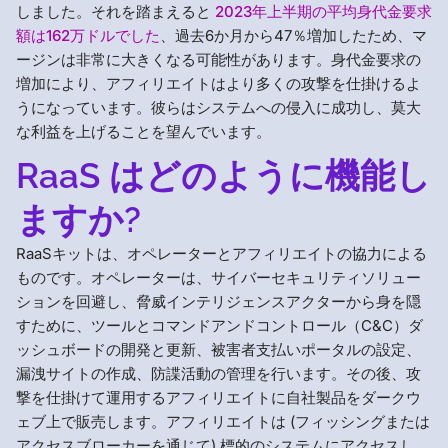
しました。それを踏まえると
2023年上半期の平均身代金要求
額は162万ドルでした
、過去6か月から47％増加したため、マ
ージンは非常に大きくなる可能性があります。身代金要求の
増加により、アフィリエイトはより多くの攻撃を仕掛けるよ
うになっています。彼らはシステムへの侵入に成功し、莫大
な利益を上げることを望んでいます。
RaaS はどのように機能し
ますか?
RaaSキットは、オペレーターとアフィリエイトの協力による
ものです。オペレーターは、サイバーセキュリティソリュー
ションを回避し、脅威インテリジェンスアクターから身を隠
すために、ツールとコマンドアンドコントロール（C&C）ダ
ッシュボードの開発と更新、被害者支払いポータルの設定、
漏洩サイトの作成、防諜活動の管理を行います。その後、攻
撃を仕掛けて運用するアフィリエイトに自社製品をダークウ
ェブ上で販売します。アフィリエイトは (フィッシングまたは
アクセスブローカーを通じて) 標的のシステムにアクセスし、