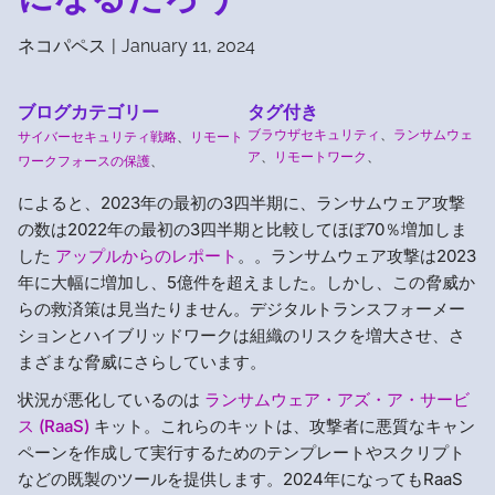
ネコパペス
|
January 11, 2024
ブログカテゴリー
タグ付き
ブラウザセキュリティ
、
ランサムウェ
サイバーセキュリティ戦略
、
リモート
ア
、
リモートワーク
、
ワークフォースの保護
、
によると、2023年の最初の3四半期に、ランサムウェア攻撃
の数は2022年の最初の3四半期と比較してほぼ70％増加しま
した
アップルからのレポート
。。ランサムウェア攻撃は2023
年に大幅に増加し、5億件を超えました。しかし、この脅威か
らの救済策は見当たりません。デジタルトランスフォーメー
ションとハイブリッドワークは組織のリスクを増大させ、さ
まざまな脅威にさらしています。
状況が悪化しているのは
ランサムウェア・アズ・ア・サービ
ス (RaaS)
キット。これらのキットは、攻撃者に悪質なキャン
ペーンを作成して実行するためのテンプレートやスクリプト
などの既製のツールを提供します。2024年になってもRaaS