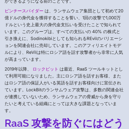
ができるようになる前のことです。
ピンチースパイダー
は、ランサムウェア集団として初めて20
億ドルの身代金を獲得することを誓い、1回の攻撃で1,000万
ドルという史上最大の身代金支払いを受けたことで知られて
います。このグループは、すべての支払いの 40% の株式と
引き換えに、Sodinokibiとしても知られるREvilのバリエーシ
ョンを関連会社に売却しています。このアフィリエイトモデ
ルにより、ReVilは特にロシア語を話す攻撃者から非常に人気
が高まっています。
2019年以降、
ロックビット
は最近、RaaS ツールキットとし
て利用可能になりました。主にロシア語を話すお客様、また
はロシア語の保証人がいる英語を話すお客様向けに宣伝され
ています。LockBitのランサムウェア攻撃は、多数の関連会社
が連携していないため、ランサムウェアの脅威から身を守り
たいと考えている組織にとっては大きな課題となっていま
す。
RaaS 攻撃を防ぐにはどう