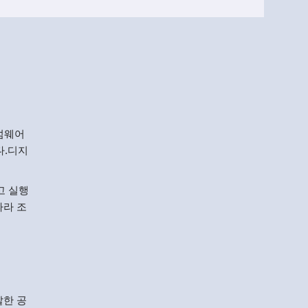
Menlo
Security
랜섬웨어
다.디지
고 실행
따라 조
발한 공