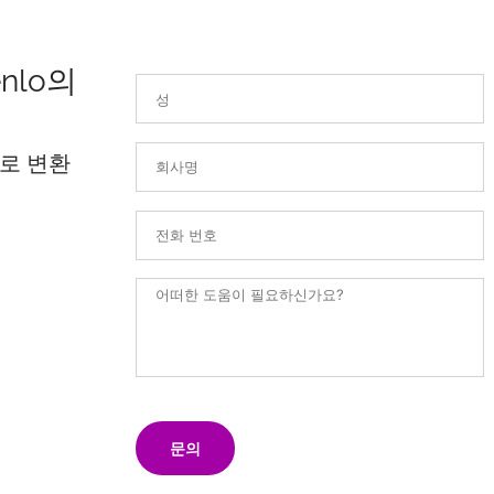
nlo의
로 변환
문의