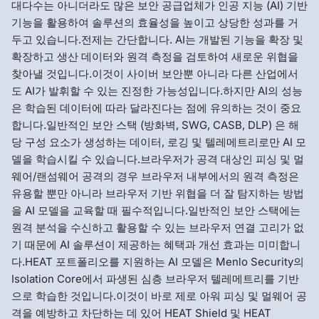
대다수는 아니더라도 많은 보안 공급업체가 인공 지능 (AI) 기반
기능을 활용하여 솔루션의 효율성을 높이고 상당한 성과를 거
두고 있습니다.전제는 간단합니다. AI는 개발된 기능을 확장 및
확장하고 생산 데이터와 원격 측정을 검토하여 새로운 위협을
찾아낼 것입니다.이것이 사이버 보안뿐 아니라 다른 산업에서
도 AI가 발휘할 수 있는 진정한 가능성입니다.하지만 AI의 성능
은 학습된 데이터에 따라 달라진다는 점에 유의하는 것이 중요
합니다.일반적인 보안 스택 (방화벽, SWG, CASB, DLP) 은 해
당 구성 요소가 생성하는 데이터, 로깅 및 텔레메트리로만 AI 모
델을 학습시킬 수 있습니다.브라우저가 공격 대상인 피싱 및 멀
웨어/랜섬웨어 공격의 경우 브라우저 내부에서의 원격 측정은
유용할 뿐만 아니라 브라우저 기반 위협을 더 잘 탐지하는 방법
을 AI 모델을 교육할 때 필수적입니다.일반적인 보안 스택에는
원격 분석을 수신하고 활용할 수 있는 브라우저 연결 고리가 없
기 때문에 AI 솔루션이 제공하는 혜택과 개선 효과는 미미합니
다.HEAT 포트폴리오를 지원하는 AI 모델은 Menlo Security의
Isolation Core에서 파생된 심층 브라우저 텔레메트리를 기반
으로 학습한 것입니다.이것이 바로 제로 아워 피싱 및 멀웨어 공
격을 예방하고 차단하는 데 있어 HEAT Shield 및 HEAT