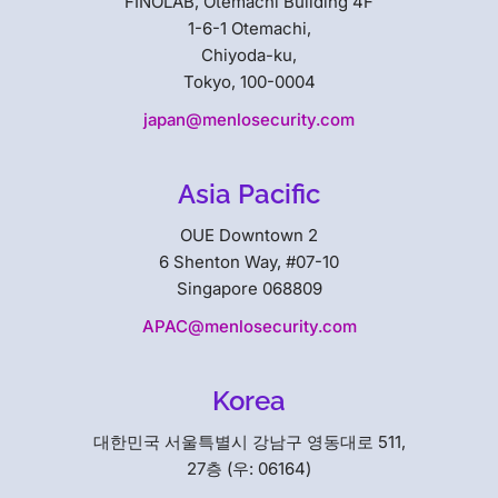
FINOLAB, Otemachi Building 4F
1-6-1 Otemachi,
Chiyoda-ku,
Tokyo, 100-0004
japan@menlosecurity.com
Asia Pacific
OUE Downtown 2
6 Shenton Way, #07-10
Singapore 068809
APAC@menlosecurity.com
Korea
대한민국 서울특별시 강남구 영동대로 511,
27층 (우: 06164)