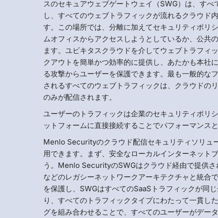
スのセキュアウェブゲートウェイ（SWG）は、すべ
し、すべてのウェブトラフィックが流れるクラウド
す。この場所では、分離に加えてセキュリティポリ
ムオフィスからアクセスしようとしているか、公共の
ます。ユビキタスクラウドを介してウェブトラフィ
クアウトを簡単かつ効率的に提供し、あたかも本社
る攻撃からユーザーを保護できます。最も一般的なフィッ
されるすべてのウェブトラフィックは、クラウドの
のみが配信されます。
ユーザーのトラフィックは企業のセキュリティポリシ
ットフォームに直接接続することでパフォーマンス
Menlo Securityのクラウド配信セキュリテ
用できます。まず、安全なローカルインターネット
う。Menlo SecurityのSWGはクラウド経由
などのレガシーネットワークアーキテクチャと統合
を保護し、SWGはすべてのSaaSトラフィックが
り、すべてのトラフィックタイプにわたって一貫した
グを組み合わせることで、すべてのユーザーがデータセ