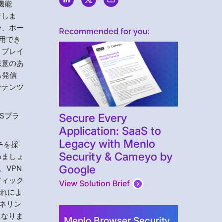
機能
行しま
か、ホー
Recommended for you:
用でき
トブレイ
悪意のあ
ら発信
ンテンツ
Secure Every
Sプラ
Application: SaaS to
Legacy with Menlo
チを採
Security & Cameyo by
めましょ
Google
、VPN
フィック
View Solution Brief
これによ
ネリン
になりま
Menlo Browser Security