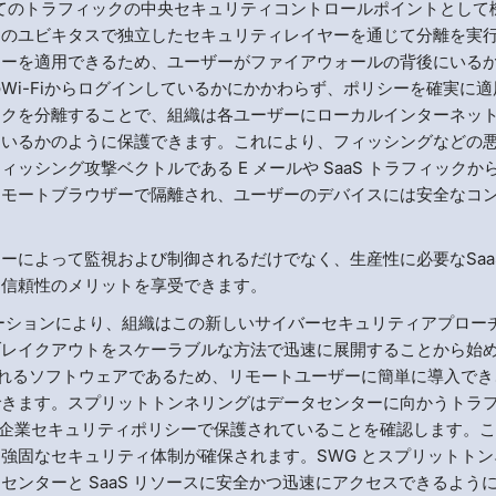
てのトラフィックの中央セキュリティコントロールポイントとして
内のユビキタスで独立したセキュリティレイヤーを通じて分離を実
シーを適用できるため、ユーザーがファイアウォールの背後にいる
Wi-Fiからログインしているかにかかわらず、ポリシーを確実に適
ックを分離することで、組織は各ユーザーにローカルインターネッ
にいるかのように保護できます。これにより、フィッシングなどの
シング攻撃ベクトルである E メールや SaaS トラフィックか
リモートブラウザーで隔離され、ユーザーのデバイスには安全なコ
ーによって監視および制御されるだけでなく、生産性に必要なSaa
と信頼性のメリットを享受できます。
ィソリューションにより、組織はこの新しいサイバーセキュリティアプロー
ブレイクアウトをスケーラブルな方法で迅速に展開することから始
で提供されるソフトウェアであるため、リモートユーザーに簡単に導入でき
できます。スプリットトンネリングはデータセンターに向かうトラ
同じ企業セキュリティポリシーで保護されていることを確認します。
強固なセキュリティ体制が確保されます。SWG とスプリットトン
ンターと SaaS リソースに安全かつ迅速にアクセスできるよう