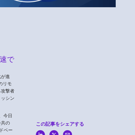
Menlo
Security
高速で
化が進
のリモ
る攻撃者
ィッシン
、今日
公共の
この記事をシェアする
ドベー