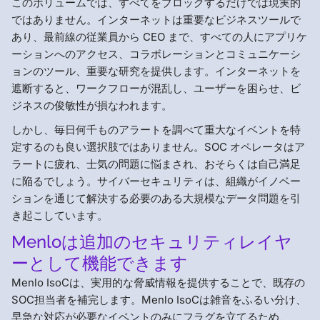
このボリュームでは、すべてをブロックするだけでは現実的
ではありません。インターネットは重要なビジネスツールで
あり、最前線の従業員から CEO まで、すべての人にアプリケ
ーションへのアクセス、コラボレーションとコミュニケーシ
ョンのツール、重要な研究を提供します。インターネットを
遮断すると、ワークフローが混乱し、ユーザーを困らせ、ビ
ジネスの俊敏性が損なわれます。
しかし、毎日何千ものアラートを調べて重大なイベントを特
定するのも良い選択肢ではありません。SOC オペレータはア
ラートに疲れ、士気の問題に悩まされ、おそらくは自己満足
に陥るでしょう。サイバーセキュリティは、組織がイノベー
ションを通じて解決する必要のある大規模なデータ問題を引
き起こしています。
Menloは追加のセキュリティレイヤ
ーとして機能できます
Menlo IsoCは、実用的な脅威情報を提供することで、既存の
SOC担当者を補完します。Menlo IsoCは雑音をふるい分け、
早急な対応が必要なイベントのみにフラグを立てるため、