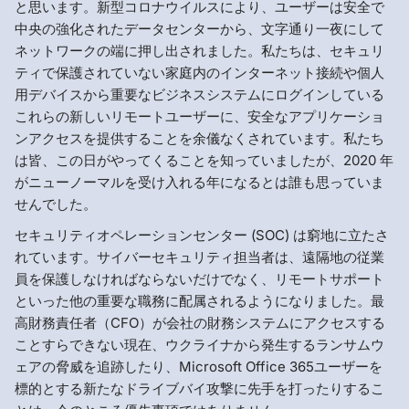
と思います。新型コロナウイルスにより、ユーザーは安全で
中央の強化されたデータセンターから、文字通り一夜にして
ネットワークの端に押し出されました。私たちは、セキュリ
ティで保護されていない家庭内のインターネット接続や個人
用デバイスから重要なビジネスシステムにログインしている
これらの新しいリモートユーザーに、安全なアプリケーショ
ンアクセスを提供することを余儀なくされています。私たち
は皆、この日がやってくることを知っていましたが、2020 年
がニューノーマルを受け入れる年になるとは誰も思っていま
せんでした。
セキュリティオペレーションセンター (SOC) は窮地に立たさ
れています。サイバーセキュリティ担当者は、遠隔地の従業
員を保護しなければならないだけでなく、リモートサポート
といった他の重要な職務に配属されるようになりました。最
高財務責任者（CFO）が会社の財務システムにアクセスする
ことすらできない現在、ウクライナから発生するランサムウ
ェアの脅威を追跡したり、Microsoft Office 365ユーザーを
標的とする新たなドライブバイ攻撃に先手を打ったりするこ