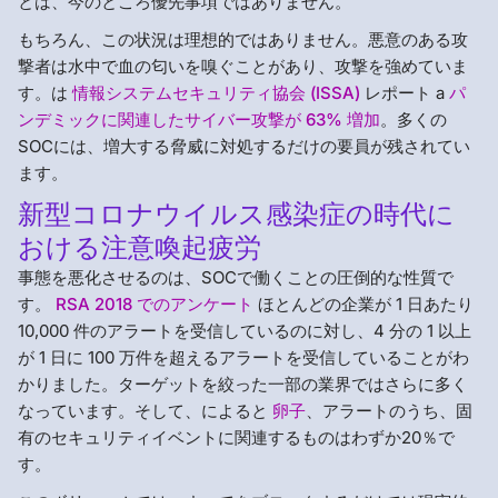
とは、今のところ優先事項ではありません。
もちろん、この状況は理想的ではありません。悪意のある攻
撃者は水中で血の匂いを嗅ぐことがあり、攻撃を強めていま
す。は
情報システムセキュリティ協会 (ISSA)
レポート a
パ
ンデミックに関連したサイバー攻撃が 63% 増加
。多くの
SOCには、増大する脅威に対処するだけの要員が残されてい
ます。
新型コロナウイルス感染症の時代に
おける注意喚起疲労
事態を悪化させるのは、SOCで働くことの圧倒的な性質で
す。
RSA 2018 でのアンケート
ほとんどの企業が 1 日あたり
10,000 件のアラートを受信しているのに対し、4 分の 1 以上
が 1 日に 100 万件を超えるアラートを受信していることがわ
かりました。ターゲットを絞った一部の業界ではさらに多く
なっています。そして、によると
卵子
、アラートのうち、固
有のセキュリティイベントに関連するものはわずか20％で
す。