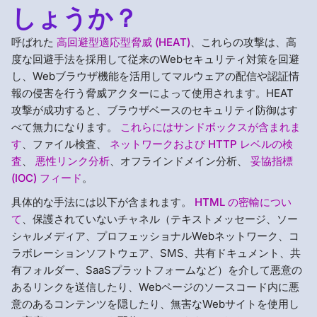
しょうか？
呼ばれた
高回避型適応型脅威 (HEAT)
、これらの攻撃は、高
度な回避手法を採用して従来のWebセキュリティ対策を回避
し、Webブラウザ機能を活用してマルウェアの配信や認証情
報の侵害を行う脅威アクターによって使用されます。HEAT
攻撃が成功すると、ブラウザベースのセキュリティ防御はす
べて無力になります。
これらにはサンドボックスが含まれま
す
、ファイル検査、
ネットワークおよび HTTP レベルの検
査
、
悪性リンク分析
、オフラインドメイン分析、
妥協指標
(IOC) フィード
。
具体的な手法には以下が含まれます。
HTML の密輸につい
て
、保護されていないチャネル（テキストメッセージ、ソー
シャルメディア、プロフェッショナルWebネットワーク、コ
ラボレーションソフトウェア、SMS、共有ドキュメント、共
有フォルダー、SaaSプラットフォームなど）を介して悪意の
あるリンクを送信したり、Webページのソースコード内に悪
意のあるコンテンツを隠したり、無害なWebサイトを使用し