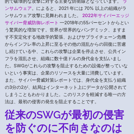
的で破壊的な攻撃に対する主要な防衛線となっています。
ラ
ンサムウェア
。によると、2021 年には 70% 以上の組織がラ
ンサムウェア攻撃に見舞われました。
2022年サイバーエッジ
サイバー脅威防御レポート
—2018年の55パーセントからとい
う驚異的な増加です。世界が世界的なパンデミック、ますま
す不安定化する地政学的緊張、およびサプライチェーン危機
からインフレ率の上昇に至るその他の混乱からの回復に苦慮
し続けている中、これらの攻撃は企業を停止させ、公共イン
フラを混乱させ、組織に数十億ドルの身代金を支払いまし
た。SWGがこれらの攻撃を阻止するための設備が整っていな
いという事実は、企業のリソースを大量に消費しています。
また、サイバー脅威対策レポートでは、身代金を支払う組織
の3分の2が、結局はインターネット上にデータが公開されて
しまうこともわかりました。このリスクを軽減する唯一の方
法は、最初の侵害の発生を阻止することです。
従来のSWGが最初の侵害
を防ぐのに不向きなのは