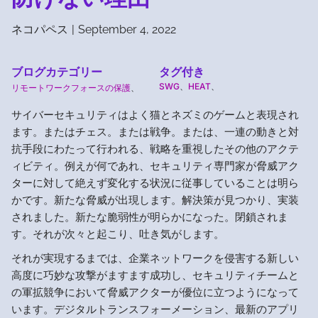
ネコパペス
|
September 4, 2022
ブログカテゴリー
タグ付き
SWG
、
HEAT
、
リモートワークフォースの保護
、
サイバーセキュリティはよく猫とネズミのゲームと表現され
ます。またはチェス。または戦争。または、一連の動きと対
抗手段にわたって行われる、戦略を重視したその他のアクテ
ィビティ。例えが何であれ、セキュリティ専門家が脅威アク
ターに対して絶えず変化する状況に従事していることは明ら
かです。新たな脅威が出現します。解決策が見つかり、実装
されました。新たな脆弱性が明らかになった。閉鎖されま
す。それが次々と起こり、吐き気がします。
それが実現するまでは、企業ネットワークを侵害する新しい
高度に巧妙な攻撃がますます成功し、セキュリティチームと
の軍拡競争において脅威アクターが優位に立つようになって
います。デジタルトランスフォーメーション、最新のアプリ