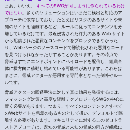
まあ、いいえ。
すべてのSWGが同じように作られているわけ
ではない
。多くのソリューションはいまだに検出と対応のア
プローチに依存しており、たとえばリスクのあるサイトや未
知のサイトを隔離するなど、ルールに従ってコンテンツを分
離しているだけです。最近侵害された評判のある Web サイト
から配信された悪質なコンテンツをブロックできなかった
り、Web ページのソースコードで難読化された悪質なコード
を見つけられなかったりすることがあります。その時点で、
脅威はすでにエンドポイントにペイロードを配信し、組織全
体に横方向に移動し始めている可能性があります。これらは
まさに、脅威アクターが悪用する専門家となった例外やルー
ルです。
脅威アクターの回避手法に対して真に効果を発揮するには、
フィッシング対策と高度な隔離テクノロジーをSWGの中心に
置く必要があります。つまり、すべてのコンテンツとすべて
のWebサイトを悪意のあるものとして扱い、デフォルトで隔
離する必要があります。セキュリティに対するこのゼロトラ
ストアプローチは、既知の脅威と未知の脅威の両方が組織に