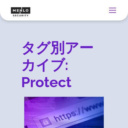
タグ別アー
カイブ:
Protect