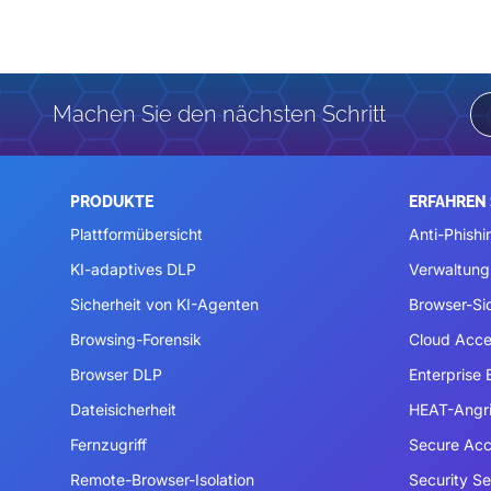
Machen Sie den nächsten Schritt
PRODUKTE
ERFAHREN 
Plattformübersicht
Anti-Phishi
KI-adaptives DLP
Verwaltung
Sicherheit von KI-Agenten
Browser-Si
Browsing-Forensik
Cloud Acce
Browser DLP
Enterprise
Dateisicherheit
HEAT-Angri
Fernzugriff
Secure Acc
Remote-Browser-Isolation
Security S