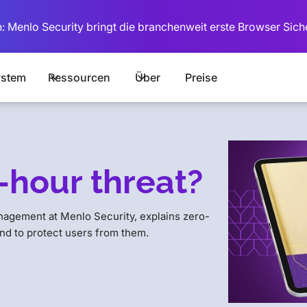
: Menlo Security bringt die branchenweit erste Browser Sich
stem
Ressourcen
Über
Preise
-hour threat?
nagement at Menlo Security, explains zero-
and to protect users from them.