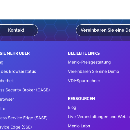
Kontakt
Vereinbaren Sie eine 
SIE MEHR ÜBER
BELIEBTE LINKS
ng
Menlo-Preisgestaltung
 des Browserstatus
Vereinbaren Sie eine Demo
cherheit
VDI-Sparrechner
ss Security Broker (CASB)
RESSOURCEN
 Browser
Blog
ffe
Live-Veranstaltungen und Webin
ess Service Edge (SASE)
Menlo Labs
ervice Edge (SSE)