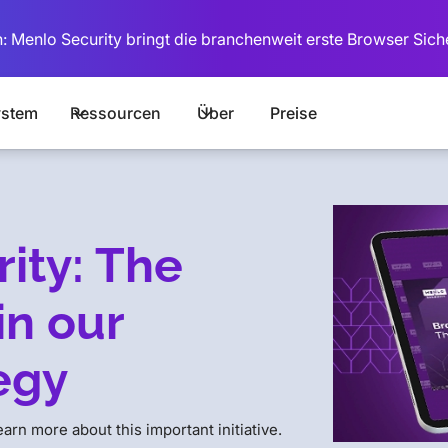
: Menlo Security bringt die branchenweit erste Browser Sich
stem
Ressourcen
Über
Preise
ity: The
in our
egy
arn more about this important initiative.