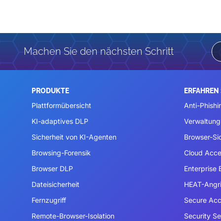
Machen Sie den nächsten Schritt
PRODUKTE
ERFAHREN 
Plattformübersicht
Anti-Phishi
KI-adaptives DLP
Verwaltung
Sicherheit von KI-Agenten
Browser-Si
Browsing-Forensik
Cloud Acce
Browser DLP
Enterprise
Dateisicherheit
HEAT-Angri
Fernzugriff
Secure Acc
Remote-Browser-Isolation
Security S