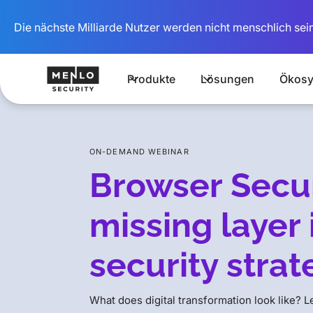
Die nächste Milliarde Nutzer werden nicht menschlich sein
Produkte
Lösungen
Ökosy
ON-DEMAND WEBINAR
Browser Secur
missing layer 
security strat
What does digital transformation look like? Le