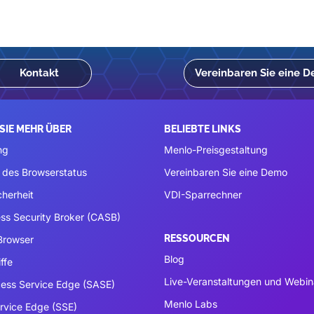
Kontakt
Vereinbaren Sie eine 
SIE MEHR ÜBER
BELIEBTE LINKS
ng
Menlo-Preisgestaltung
 des Browserstatus
Vereinbaren Sie eine Demo
cherheit
VDI-Sparrechner
ss Security Broker (CASB)
RESSOURCEN
 Browser
Blog
ffe
Live-Veranstaltungen und Webin
ess Service Edge (SASE)
Menlo Labs
ervice Edge (SSE)