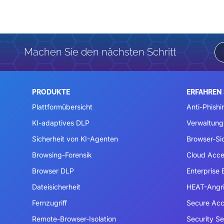
Machen Sie den nächsten Schritt
PRODUKTE
ERFAHREN 
Plattformübersicht
Anti-Phishi
KI-adaptives DLP
Verwaltung
Sicherheit von KI-Agenten
Browser-Si
Browsing-Forensik
Cloud Acce
Browser DLP
Enterprise
Dateisicherheit
HEAT-Angri
Fernzugriff
Secure Acc
Remote-Browser-Isolation
Security S