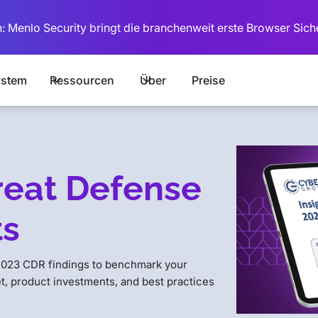
: Menlo Security bringt die branchenweit erste Browser Sich
stem
Ressourcen
Über
Preise
reat Defense
ts
 2023 CDR findings to benchmark your
t, product investments, and best practices