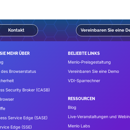
Kontakt
Vereinbaren Sie eine 
SIE MEHR ÜBER
BELIEBTE LINKS
ng
Menlo-Preisgestaltung
 des Browserstatus
Vereinbaren Sie eine Demo
cherheit
VDI-Sparrechner
ss Security Broker (CASB)
RESSOURCEN
 Browser
Blog
ffe
Live-Veranstaltungen und Webin
ess Service Edge (SASE)
Menlo Labs
ervice Edge (SSE)