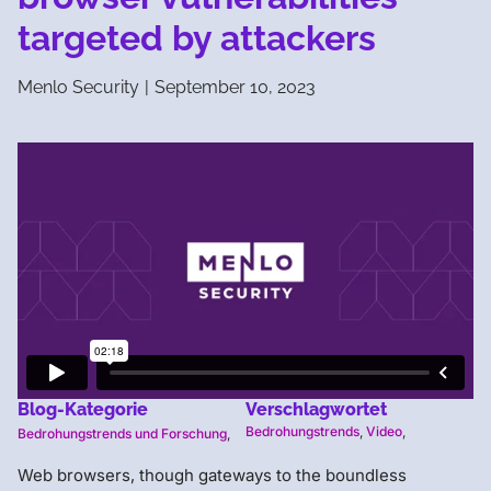
targeted by attackers
Menlo Security
|
September 10, 2023
Blog-Kategorie
Verschlagwortet
Bedrohungstrends
,
Video
,
Bedrohungstrends und Forschung
,
Web browsers, though gateways to the boundless