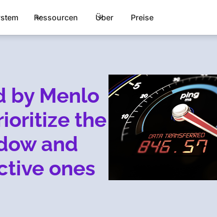
stem
Ressourcen
Über
Preise
d by Menlo
ioritize the
ndow and
active ones