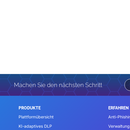
Machen Sie den nächsten Schritt
PRODUKTE
ERFAHREN 
Plattformübersicht
Anti-Phishi
KI-adaptives DLP
Verwaltung