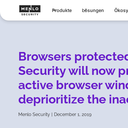
Produkte
Lösungen
Ökosy
Browsers protecte
Security will now pr
active browser wi
deprioritize the in
Menlo Security
|
December 1, 2019