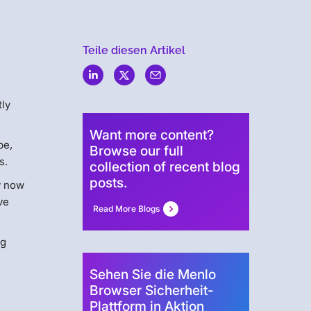
Teile diesen Artikel
Menlo
Security
tly
Want more content?
be,
Browse our full
es.
collection of recent blog
posts.
y now
ve
Read More Blogs
ng
Sehen Sie die Menlo
Browser Sicherheit-
Plattform in Aktion