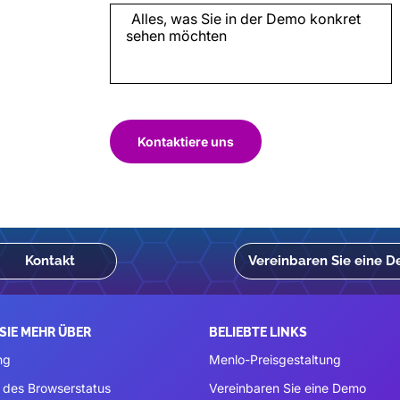
Kontaktiere uns
Kontakt
Vereinbaren Sie eine 
SIE MEHR ÜBER
BELIEBTE LINKS
ng
Menlo-Preisgestaltung
 des Browserstatus
Vereinbaren Sie eine Demo