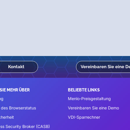
Kontakt
Vereinbaren Sie eine 
SIE MEHR ÜBER
BELIEBTE LINKS
ng
Menlo-Preisgestaltung
 des Browserstatus
Vereinbaren Sie eine Demo
cherheit
VDI-Sparrechner
ss Security Broker (CASB)