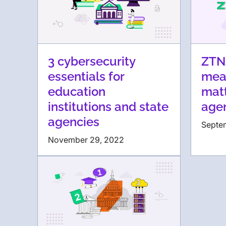
3 cybersecurity
ZTNA
essentials for
mea
education
matt
institutions and state
age
agencies
Septe
November 29, 2022