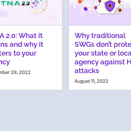
 2.0: What it
Why traditional
ns and why it
SWGs don’t prote
ers to your
your state or loca
ncy
agency against 
attacks
mber 29, 2022
August 11, 2022