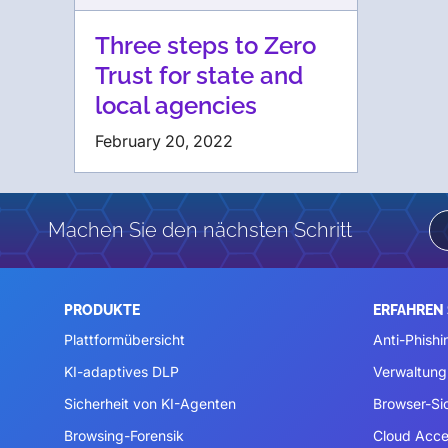
Three steps to Zero
Trust for state and
local agencies
February 20, 2022
Machen Sie den nächsten Schritt
PRODUKTE
ERFAHREN 
Plattformübersicht
Anti-Phishi
KI-adaptives DLP
Verwaltung
Sicherheit von KI-Agenten
Browser-Si
Browsing-Forensik
Cloud Acce