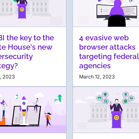
BI the key to the
4 evasive web
te House's new
browser attacks
rsecurity
targeting federal
tegy?
agencies
2, 2023
March 12, 2023