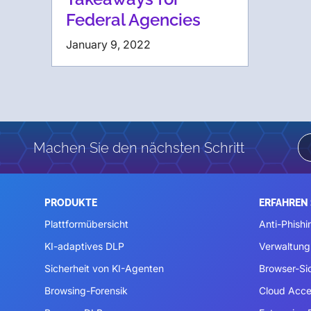
Federal Agencies
January 9, 2022
Machen Sie den nächsten Schritt
PRODUKTE
ERFAHREN 
Plattformübersicht
Anti-Phishi
KI-adaptives DLP
Verwaltung
Sicherheit von KI-Agenten
Browser-Si
Browsing-Forensik
Cloud Acce