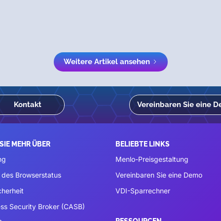
Weitere Artikel ansehen
Kontakt
Vereinbaren Sie eine 
SIE MEHR ÜBER
BELIEBTE LINKS
ng
Menlo-Preisgestaltung
 des Browserstatus
Vereinbaren Sie eine Demo
cherheit
VDI-Sparrechner
ss Security Broker (CASB)