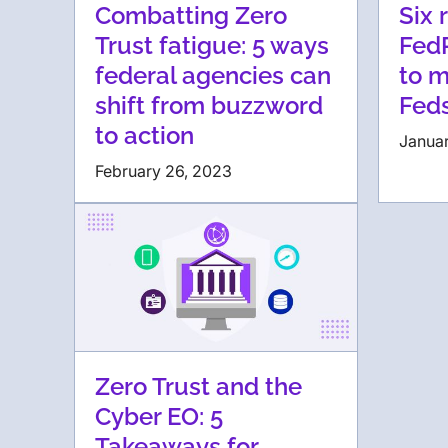
Combatting Zero
Six 
Trust fatigue: 5 ways
Fed
federal agencies can
to m
shift from buzzword
Fed
to action
Janua
February 26, 2023
Zero Trust and the
Cyber EO: 5
Takeaways for