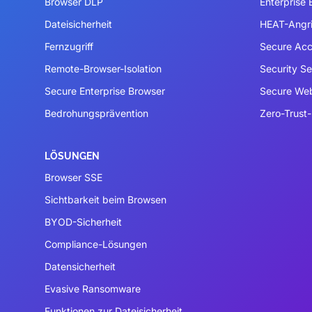
Browser DLP
Enterprise
Dateisicherheit
HEAT-Angri
Fernzugriff
Secure Acc
Remote-Browser-Isolation
Security S
Secure Enterprise Browser
Secure We
Bedrohungsprävention
Zero-Trust-
LÖSUNGEN
Browser SSE
Sichtbarkeit beim Browsen
BYOD-Sicherheit
Compliance-Lösungen
Datensicherheit
Evasive Ransomware
Funktionen zur Dateisicherheit