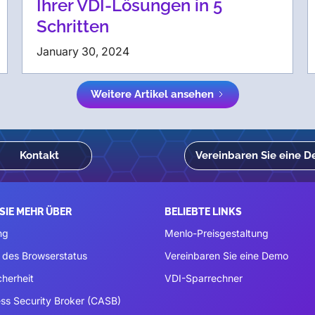
Ihrer VDI-Lösungen in 5
Schritten
January 30, 2024
Weitere Artikel ansehen
Kontakt
Vereinbaren Sie eine 
SIE MEHR ÜBER
BELIEBTE LINKS
ng
Menlo-Preisgestaltung
 des Browserstatus
Vereinbaren Sie eine Demo
cherheit
VDI-Sparrechner
ss Security Broker (CASB)