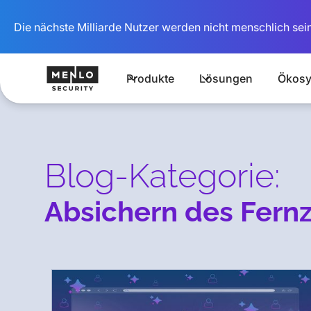
Die nächste Milliarde Nutzer werden nicht menschlich sein
Produkte
Lösungen
Ökosy
Blog-Kategorie:
Absichern des Fernz