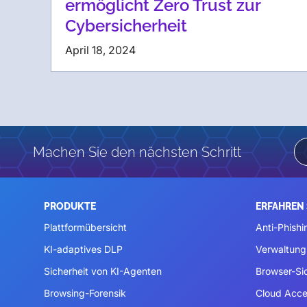
ermöglicht Zero Trust zur
Cybersicherheit
April 18, 2024
Machen Sie den nächsten Schritt
PRODUKTE
ERFAHREN 
Plattformübersicht
Anti-Phishi
KI-adaptives DLP
Verwaltung
Sicherheit von KI-Agenten
Browser-Si
Browsing-Forensik
Cloud Acce