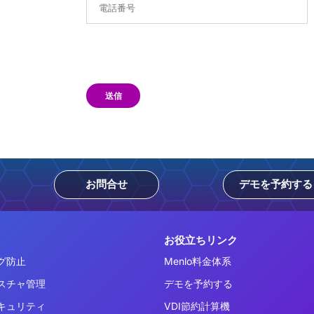
送信
お問合せ
デモを予約する
お役立ちリンク
グ防止
Menlo料金体系
スチャ管理
デモを予約する
キュリティ
VDI節約計算機