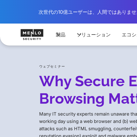
次世代の10億ユーザーは、人間ではありません
製品
ソリューション
エコシ
ウェブセミナー
Why Secure E
Browsing Mat
Many IT security experts remain unaware that
working day using a web browser and (b) w
attacks such as HTML smuggling, counterfeit
reputation evasion) exploit and malware emb