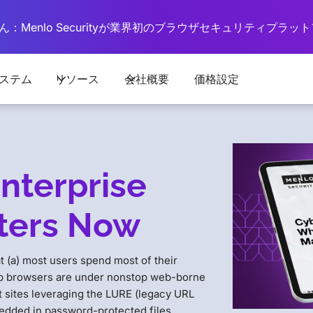
：Menlo Securityが業界初のブラウザセキュリティプラ
ステム
リソース
会社概要
価格設定
nterprise
ters Now
 (a) most users spend most of their
eb browsers are under nonstop web-borne
 sites leveraging the LURE (legacy URL
edded in password-protected files.