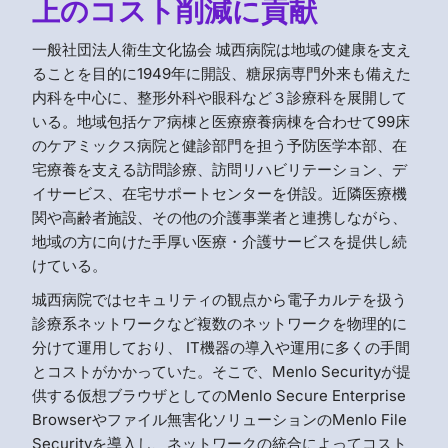
上のコスト削減に貢献
一般社団法人衛生文化協会 城西病院は地域の健康を支え
ることを目的に1949年に開設、糖尿病専門外来も備えた
内科を中心に、整形外科や眼科など３診療科を展開して
いる。地域包括ケア病棟と医療療養病棟を合わせて99床
のケアミックス病院と健診部門を担う予防医学本部、在
宅療養を支える訪問診療、訪問リハビリテーション、デ
イサービス、在宅サポートセンターを併設。近隣医療機
関や高齢者施設、その他の介護事業者と連携しながら、
地域の方に向けた手厚い医療・介護サービスを提供し続
けている。
城西病院ではセキュリティの観点から電子カルテを扱う
診療系ネットワークなど複数のネットワークを物理的に
分けて運用しており、 IT機器の導入や運用に多くの手間
とコストがかかっていた。そこで、Menlo Securityが提
供する仮想ブラウザとしてのMenlo Secure Enterprise
Browserやファイル無害化ソリューションのMenlo File
Securityを導入し、ネットワークの統合によってコスト