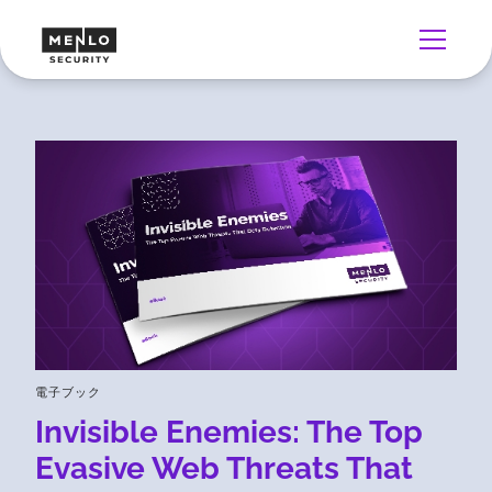
電子ブック
Invisible Enemies: The Top
Evasive Web Threats That