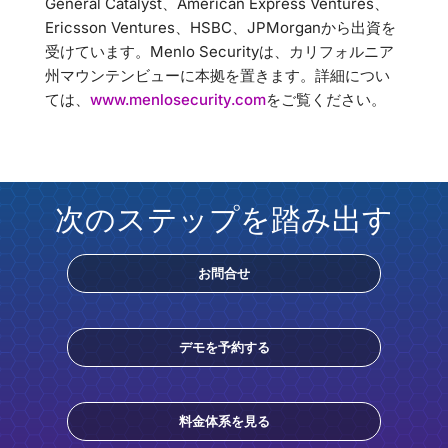
General Catalyst、American Express Ventures、
Ericsson Ventures、HSBC、JPMorganから出資を
受けています。Menlo Securityは、カリフォルニア
州マウンテンビューに本拠を置きます。詳細につい
ては、
www.menlosecurity.com
をご覧ください。
次のステップを踏み出す
お問合せ
デモを予約する
料金体系を見る