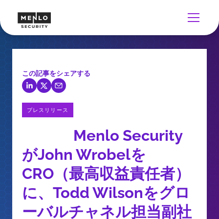
この記事をシェアする
プレスリリース
Menlo Security
がJohn Wrobelを
CRO（最高収益責任者）
に、Todd Wilsonをグロ
ーバルチャネル担当副社