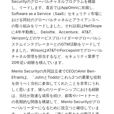
Securityのグローバルチャネルプログラムを構築
し、リードします。直近ではAppOmniに在籍し、
Software as a Service（SaaS）セキュリティ市場に
おける同社のグローバルチャネルとアライアンスへ
の取り組みをリードしました。それ以前はNetSkope
に4年半勤務し、Deloitte、Accenture、AT&T、
Verizonなどのサービスプロバイダーやグローバルシ
ステムインテグレーターとのGTM活動をリードして
きました。WilsonはAT&TやForcepointでグローバル
チャネル管理を担当するなど、セキュリティ業界で
20年近い経験を積んでいます。
Menlo Securityの共同設立者でCEOのAmir Ben-
Efraimは、「JohnとToddがこれら2つの重要な役割
を担うべく当社に参加してくれたことを非常にうれ
しく思います。彼らのリーダーシップにおける経験
は、当社が急速な成長を続け、顧客やパートナーと
の長期的な関係を構築して、Menlo Securityがグロ
ーバルリーダーになるために役立つと確信していま
す。」と述べています。「彼らが私たちの製品を市