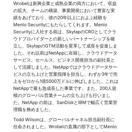
Wrobelは新興企業と成熟企業の両方において、収益
の拡大、チームの構築、事業開発において豊富な実
績をあげており、彼の20年以上におよぶ経験を
Menlo Securityにもたらしてくれます。Menlo
Securityに入社する前は、SkytapのCROとしてクラ
ウドプロバイダーとの新しいパートナーシップを確
立し、SkytapのGTM活動を変革して成長を促進しま
した。それ以前はNetAppに在籍し、クラウドデータ
サービス、セールス、ビジネス開発担当の副社長と
して活躍しました。NetAppではクラウドデータサー
ビスの立ち上げと営業指揮を担当し、わずか3年で売
上をゼロから1億5000万ドルに伸ばしました。これは
NetAppで最も急成長した事業です。また、200人規
模のグローバル営業チームの立ち上げも行いまし
た。NetApp の前は、SanDiskとIBMで幅広く営業管
理職を務めました。
Todd Wilsonは、グローバルチャネル担当副社長に
任命されました。Wrobelの直属の部下としてMenlo