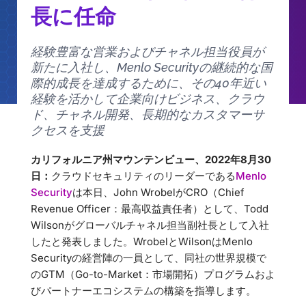
長に任命
経験豊富な営業およびチャネル担当役員が
新たに入社し、Menlo Securityの継続的な国
際的成長を達成するために、その40年近い
経験を活かして企業向けビジネス、クラウ
ド、チャネル開発、長期的なカスタマーサ
クセスを支援
カリフォルニア州マウンテンビュー、2022年8月30
日：
クラウドセキュリティのリーダーである
Menlo
Security
は本日、John WrobelがCRO（Chief
Revenue Officer：最高収益責任者）として、Todd
Wilsonがグローバルチャネル担当副社長として入社
したと発表しました。WrobelとWilsonはMenlo
Securityの経営陣の一員として、同社の世界規模で
のGTM（Go-to-Market：市場開拓）プログラムおよ
びパートナーエコシステムの構築を指導します。