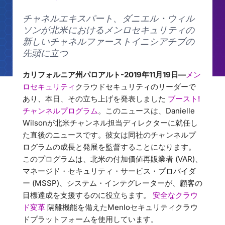
チャネルエキスパート、ダニエル・ウィル
ソンが北米におけるメンロセキュリティの
新しいチャネルファーストイニシアチブの
先頭に立つ
カリフォルニア州パロアルト-2019年11月19日—
メン
ロセキュリティ
クラウドセキュリティのリーダーで
あり、本日、その立ち上げを発表しました
ブースト!
チャンネルプログラム
。このニュースは、Danielle
Wilsonが北米チャンネル担当ディレクターに就任し
た直後のニュースです。彼女は同社のチャンネルプ
ログラムの成長と発展を監督することになります。
このプログラムは、北米の付加価値再販業者 (VAR)、
マネージド・セキュリティ・サービス・プロバイダ
ー (MSSP)、システム・インテグレーターが、顧客の
目標達成を支援するのに役立ちます。
安全なクラウ
ド変革
隔離機能を備えたMenloセキュリティクラウ
ドプラットフォームを使用しています。