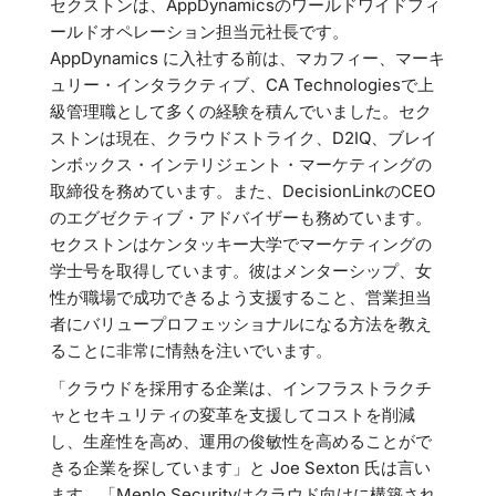
セクストンは、AppDynamicsのワールドワイドフィ
ールドオペレーション担当元社長です。
AppDynamics に入社する前は、マカフィー、マーキ
ュリー・インタラクティブ、CA Technologiesで上
級管理職として多くの経験を積んでいました。セク
ストンは現在、クラウドストライク、D2IQ、ブレイ
ンボックス・インテリジェント・マーケティングの
取締役を務めています。また、DecisionLinkのCEO
のエグゼクティブ・アドバイザーも務めています。
セクストンはケンタッキー大学でマーケティングの
学士号を取得しています。彼はメンターシップ、女
性が職場で成功できるよう支援すること、営業担当
者にバリュープロフェッショナルになる方法を教え
ることに非常に情熱を注いでいます。
「クラウドを採用する企業は、インフラストラクチ
ャとセキュリティの変革を支援してコストを削減
し、生産性を高め、運用の俊敏性を高めることがで
きる企業を探しています」と Joe Sexton 氏は言い
ます。「Menlo Securityはクラウド向けに構築され