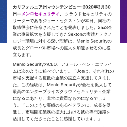
カリフォルニア州マウンテンビュー-2020年3月30
日—
メンロセキュリティ
、
クラウドセキュリティの
リーダーであるジョー・セクストンが本日、同社の
取締役会に任命されたことを発表しました。SaaS企
業の事業拡大を支援してきたSextonの実績とテクノ
ロジー環境に対する深い理解は、Menlo Securityの
成長とグローバル市場への拡大を加速させるのに役
立ちます。
Menlo SecurityのCEO、アミール・ベン・エフライ
ムは次のように述べています。「Joeは、それぞれの
市場を支配する複数の企業の設立を支援してきまし
た。この経験は、Menlo Securityが会社を拡大して
最高のエンタープライズクラウドセキュリティ企業
になるにあたり、非常に貴重なものになるでしょ
う。「このような実績のあるベテランに、成長を促
進し、市場開拓業務の拡大における彼の専門知識を
活用してくださったことに感謝しています。」