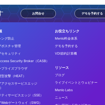
す
お問合せ
デモを予約する
報
お役立ちリンク
シング防止
Menlo料金体系
ザポスチャ管理
デモを予約する
ザセキュリティ
VDI節約計算機
Access Security Broker（CASB）
リソース
ープライズブラウザ
ブログ
型攻撃（HEAT）
ライブイベントとウェビナー
アアクセスサービスエッジ
E）
Menlo Labs
リティサービスエッジ（SSE）
ニュース
アWebゲートウェイ（SWG）
オンデマンドウェビナー