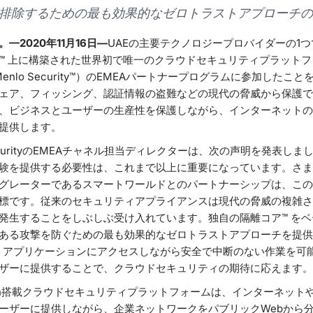
排除するための最も効果的なゼロトラストアプローチの
2020年11月16日—
UAEの主要テクノロジープロバイダーの1つであ
™ 上に構築された世界初で唯一のクラウドセキュリティプラット
 Inc.（Menlo Security™）のEMEAパートナープログラムに参加
ェア、フィッシング、認証情報の盗難などの現代の脅威から保護で
、ビジネスとユーザーの生産性を保護しながら、インターネットの
に提供します。
 SecurityのEMEAチャネル担当ディレクターは、次の声明を発表
験を提供する必要性は、これまで以上に重要になっています。さま
グレーターであるスマートワールドとのパートナーシップは、この
標です。従来のセキュリティアプライアンスは現代の脅威の複雑さ
発生することをしぶしぶ受け入れています。独自の隔離コア™ をベー
ある攻撃を防ぐための最も効果的なゼロトラストアプローチを提供
ートアプリケーションにアクセスしながら安全で中断のない作業を可
ザーに提供することで、クラウドセキュリティの期待に応えます。
Isolation搭載クラウドセキュリティプラットフォームは、インターネッ
ーザーに提供しながら、企業ネットワークをパブリックWebから