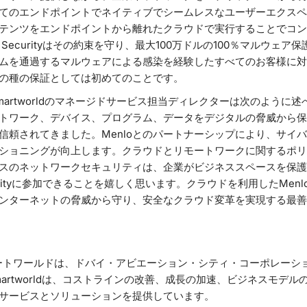
てのエンドポイントでネイティブでシームレスなユーザーエクスペ
テンツをエンドポイントから離れたクラウドで実行することでコン
 Securityはその約束を守り、最大100万ドルの100％マルウェ
ォームを通過するマルウェアによる感染を経験したすべてのお客様に
の種の保証としては初めてのことです。
martworldのマネージドサービス担当ディレクターは次のように述べて
トワーク、デバイス、プログラム、データをデジタルの脅威から保
信頼されてきました。Menloとのパートナーシップにより、サイ
ショニングが向上します。クラウドとリモートワークに関するポリ
スのネットワークセキュリティは、企業がビジネススペースを保護
urityに参加できることを嬉しく思います。クラウドを利用したMenlo 
ンターネットの脅威から守り、安全なクラウド変革を実現する最善
マートワールドは、ドバイ・アビエーション・シティ・コーポレーシ
Smartworldは、コストラインの改善、成長の加速、ビジネスモデ
サービスとソリューションを提供しています。