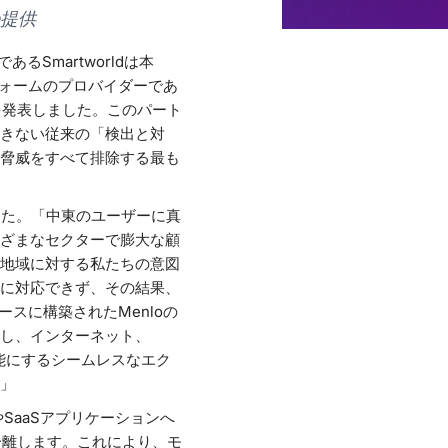
提供
るSmartworldは本
フォームのプロバイダーであ
したことを発表しました。このパート
きない従来の「検出と対
脅威をすべて排除する最も
しました。「中東のユーザーに真
ざまなセクターで膨大な顧
地域に対する私たちの意図
に対応できず、その結果、
スに構築されたMenloの
し、インターネット、
能にするシームレスなエク
」
トやSaaSアプリケーションへ
分離します。これにより、モ