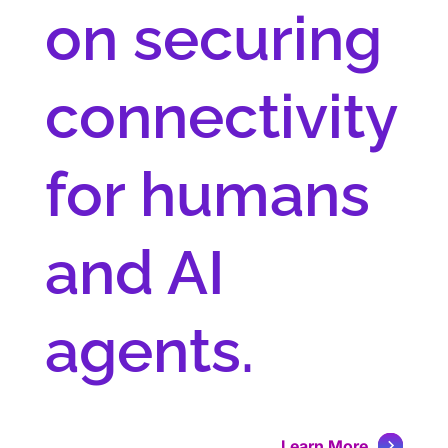
on securing
connectivity
for humans
and AI
agents.
Learn More