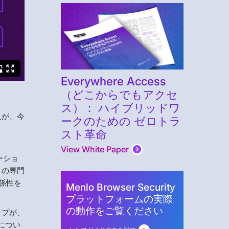
Everywhere Access
（どこからでもアクセ
ス）： ハイブリッドワ
人が、今
ークのための ゼロトラ
スト革命
View White Paper
ーショ
ィの専門
係性を
Menlo Browser Security
。
プラットフォームの実際
の動作をご覧ください
ップが、
につい