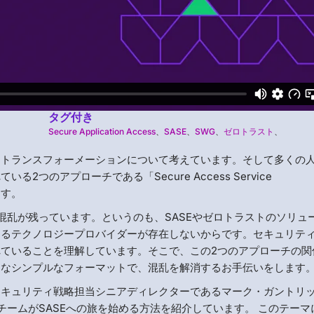
タグ付き
Secure Application Access
、
SASE
、
SWG
、
ゼロトラスト
、
ィトランスフォーメーションについて考えています。そして多くの
つのアプローチである「Secure Access Service
ます。
混乱が残っています。というのも、SASEやゼロトラストのソリュ
きるテクノロジープロバイダーが存在しないからです。セキュリテ
ていることを理解しています。そこで、この2つのアプローチの関
うなシンプルなフォーマットで、混乱を解消するお手伝いをします
セキュリティ戦略担当シニアディレクターであるマーク・ガントリ
チームがSASEへの旅を始める方法を紹介しています。 このテーマ